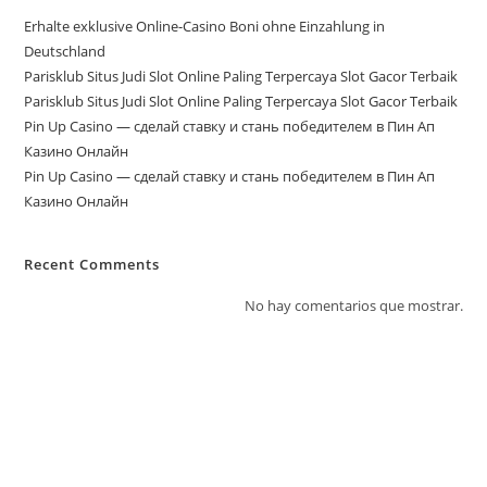
Erhalte exklusive Online-Casino Boni ohne Einzahlung in
Deutschland
Parisklub Situs Judi Slot Online Paling Terpercaya Slot Gacor Terbaik
Parisklub Situs Judi Slot Online Paling Terpercaya Slot Gacor Terbaik
Pin Up Casino — сделай ставку и стань победителем в Пин Ап
Казино Онлайн
Pin Up Casino — сделай ставку и стань победителем в Пин Ап
Казино Онлайн
Recent Comments
No hay comentarios que mostrar.