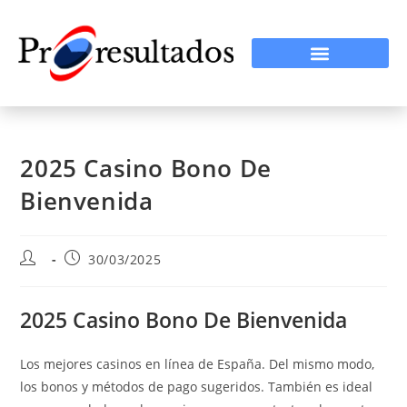
2025 Casino Bono De
Bienvenida
30/03/2025
2025 Casino Bono De Bienvenida
Los mejores casinos en línea de España. Del mismo modo,
los bonos y métodos de pago sugeridos. También es ideal