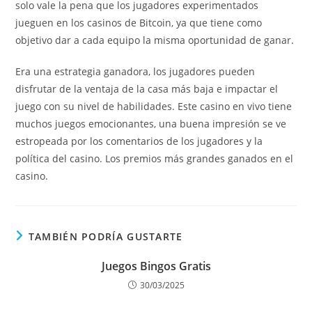
solo vale la pena que los jugadores experimentados
jueguen en los casinos de Bitcoin, ya que tiene como
objetivo dar a cada equipo la misma oportunidad de ganar.
Era una estrategia ganadora, los jugadores pueden
disfrutar de la ventaja de la casa más baja e impactar el
juego con su nivel de habilidades. Este casino en vivo tiene
muchos juegos emocionantes, una buena impresión se ve
estropeada por los comentarios de los jugadores y la
política del casino. Los premios más grandes ganados en el
casino.
TAMBIÉN PODRÍA GUSTARTE
Juegos Bingos Gratis
30/03/2025