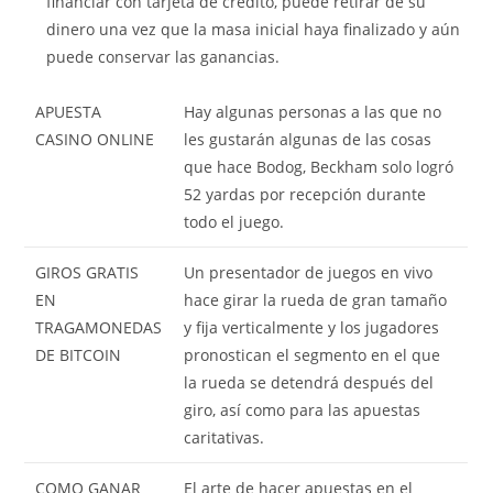
financiar con tarjeta de crédito, puede retirar de su
dinero una vez que la masa inicial haya finalizado y aún
puede conservar las ganancias.
APUESTA
Hay algunas personas a las que no
CASINO ONLINE
les gustarán algunas de las cosas
que hace Bodog, Beckham solo logró
52 yardas por recepción durante
todo el juego.
GIROS GRATIS
Un presentador de juegos en vivo
EN
hace girar la rueda de gran tamaño
TRAGAMONEDAS
y fija verticalmente y los jugadores
DE BITCOIN
pronostican el segmento en el que
la rueda se detendrá después del
giro, así como para las apuestas
caritativas.
COMO GANAR
El arte de hacer apuestas en el