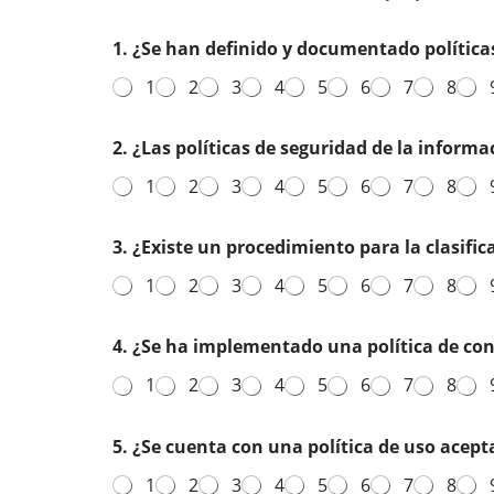
1. ¿Se han definido y documentado política
1
2
3
4
5
6
7
8
2. ¿Las políticas de seguridad de la infor
1
2
3
4
5
6
7
8
3. ¿Existe un procedimiento para la clasifi
1
2
3
4
5
6
7
8
4. ¿Se ha implementado una política de cont
1
2
3
4
5
6
7
8
5. ¿Se cuenta con una política de uso acepta
1
2
3
4
5
6
7
8