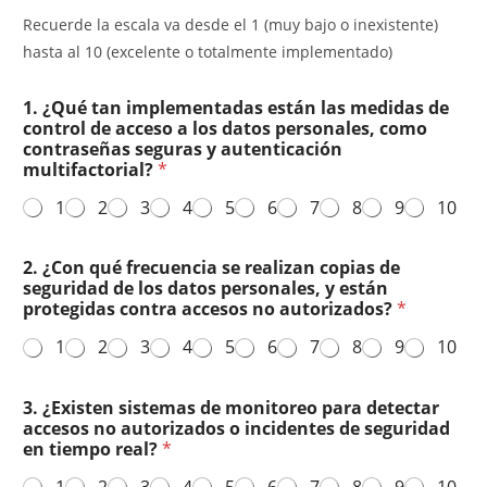
Recuerde la escala va desde el 1 (muy bajo o inexistente)
hasta al 10 (excelente o totalmente implementado)
1. ¿Qué tan implementadas están las medidas de
control de acceso a los datos personales, como
contraseñas seguras y autenticación
multifactorial?
*
1
2
3
4
5
6
7
8
9
10
2. ¿Con qué frecuencia se realizan copias de
seguridad de los datos personales, y están
protegidas contra accesos no autorizados?
*
1
2
3
4
5
6
7
8
9
10
3. ¿Existen sistemas de monitoreo para detectar
accesos no autorizados o incidentes de seguridad
en tiempo real?
*
1
2
3
4
5
6
7
8
9
10