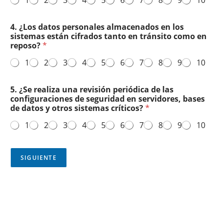
4. ¿Los datos personales almacenados en los
sistemas están cifrados tanto en tránsito como en
reposo?
*
1
2
3
4
5
6
7
8
9
10
5. ¿Se realiza una revisión periódica de las
configuraciones de seguridad en servidores, bases
de datos y otros sistemas críticos?
*
1
2
3
4
5
6
7
8
9
10
SIGUIENTE