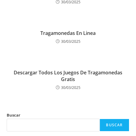
30/03/2025
Tragamonedas En Linea
30/03/2025
Descargar Todos Los Juegos De Tragamonedas
Gratis
30/03/2025
Buscar
BUSCAR