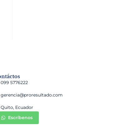
ntáctos
099 5776222
gerencia@proresultado.com
Quito, Ecuador
Escríbenos