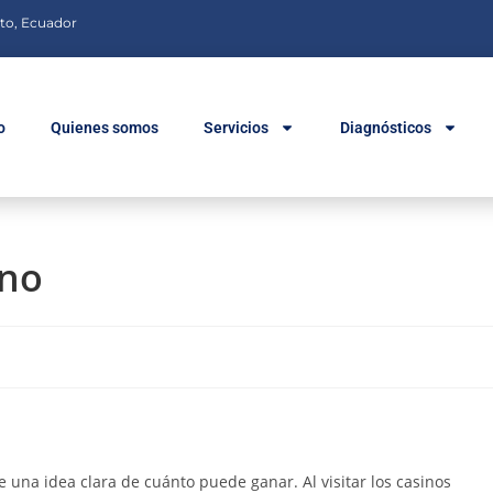
to, Ecuador
o
Quienes somos
Servicios
Diagnósticos
ino
e una idea clara de cuánto puede ganar. Al visitar los casinos