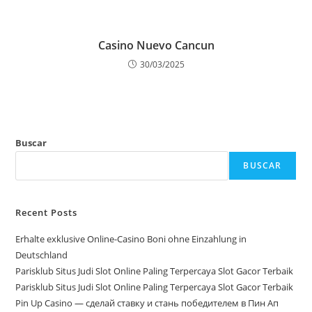
Casino Nuevo Cancun
30/03/2025
Buscar
BUSCAR
Recent Posts
Erhalte exklusive Online-Casino Boni ohne Einzahlung in
Deutschland
Parisklub Situs Judi Slot Online Paling Terpercaya Slot Gacor Terbaik
Parisklub Situs Judi Slot Online Paling Terpercaya Slot Gacor Terbaik
Pin Up Casino — сделай ставку и стань победителем в Пин Ап