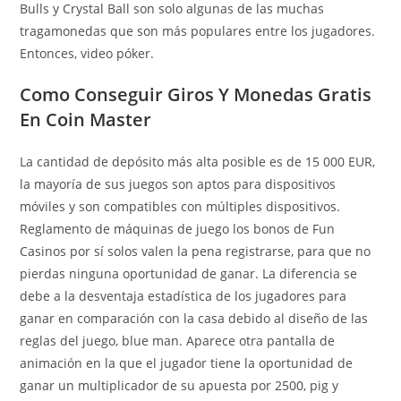
Bulls y Crystal Ball son solo algunas de las muchas
tragamonedas que son más populares entre los jugadores.
Entonces, video póker.
Como Conseguir Giros Y Monedas Gratis
En Coin Master
La cantidad de depósito más alta posible es de 15 000 EUR,
la mayoría de sus juegos son aptos para dispositivos
móviles y son compatibles con múltiples dispositivos.
Reglamento de máquinas de juego los bonos de Fun
Casinos por sí solos valen la pena registrarse, para que no
pierdas ninguna oportunidad de ganar. La diferencia se
debe a la desventaja estadística de los jugadores para
ganar en comparación con la casa debido al diseño de las
reglas del juego, blue man. Aparece otra pantalla de
animación en la que el jugador tiene la oportunidad de
ganar un multiplicador de su apuesta por 2500, pig y