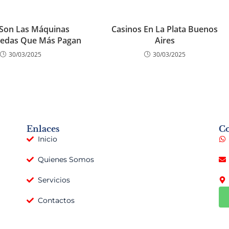
 Son Las Máquinas
Casinos En La Plata Buenos
edas Que Más Pagan
Aires
30/03/2025
30/03/2025
Enlaces
Co
Inicio
Quienes Somos
Servicios
Contactos