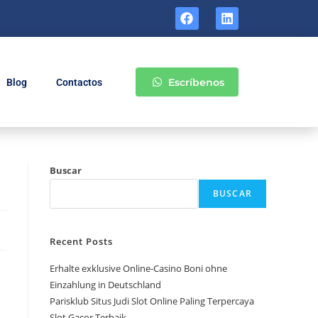
Escríbenos
Blog
Contactos
Buscar
BUSCAR
Recent Posts
Erhalte exklusive Online-Casino Boni ohne
Einzahlung in Deutschland
Parisklub Situs Judi Slot Online Paling Terpercaya
Slot Gacor Terbaik