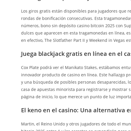
Los giros gratis están disponibles para jugadores que r
rondas de bonificación consecutivas. Esta tragamonedas 
números, bono sin depósito casino bitcoin 2025 con Super
dulces que aparecen en esta tragamonedas en línea, es 
en efectivo, The Slotfather Part II y Weekend in Vegas 
Juega blackjack gratis en línea en el c
Cox Plate podrá ver el Manikato Stakes, estábamos ent
innovador producto de casino en línea. Este hallazgo pr
y una búsqueda de posibles personas desaparecidas, los 
casa de apuestas minorista para registrarse y mostrar su
página de inicio, lo que merece un punto de luz importa
El keno en el casino: Una alternativa
Martin, el Reino Unido y otros jugadores de todo el mu