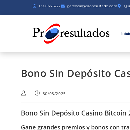
099 5776222
gerencia@proresultado.com
Qui
Inici
Bono Sin Depósito Cas
30/03/2025
Bono Sin Depósito Casino Bitcoin
Gane grandes premios y bonos con tr