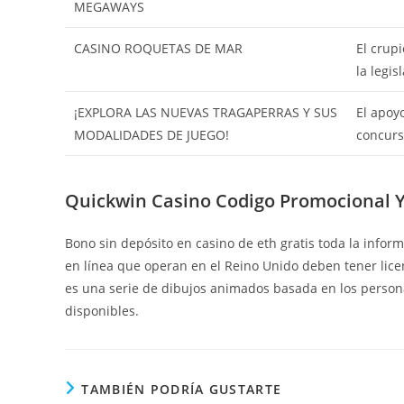
MEGAWAYS
CASINO ROQUETAS DE MAR
El crup
la legis
¡EXPLORA LAS NUEVAS TRAGAPERRAS Y SUS
El apoy
MODALIDADES DE JUEGO!
concurs
Quickwin Casino Codigo Promocional 
Bono sin depósito en casino de eth gratis toda la informa
en línea que operan en el Reino Unido deben tener licen
es una serie de dibujos animados basada en los persona
disponibles.
TAMBIÉN PODRÍA GUSTARTE