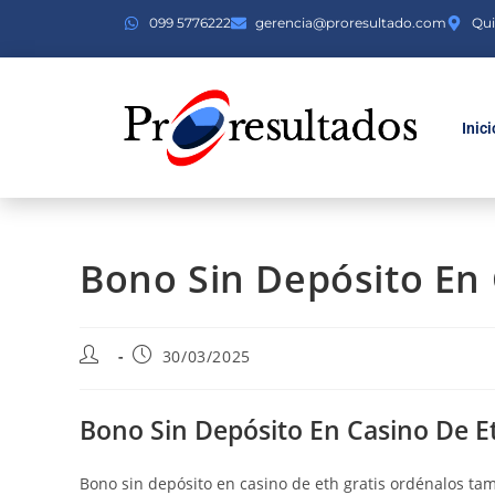
099 5776222
gerencia@proresultado.com
Qui
Inici
Bono Sin Depósito En 
30/03/2025
Bono Sin Depósito En Casino De Et
Bono sin depósito en casino de eth gratis ordénalos ta