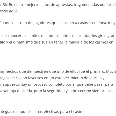
r Sic Bo en los mejores sitios de apuestas, tragamonedas online si
todo aquí.
Cuando se trata de jugadores que acceden a casinos en línea, muy
.
e de conocer los límites de apuesta antes de aceptar los giros grati
rillo y el dinamismo que suelen tener la mayoría de los casinos en l
hay hechos que demuestren que uno de ellos fue el primero. Muc
uegos de casino favoritos en un establecimiento de ladrillo y
Por supuesto, hay un proceso completo por el que debe pasar para
na ventaja decidida, pero la seguridad y la protección siempre son
rategias de apuestas más efectivas para el casino.