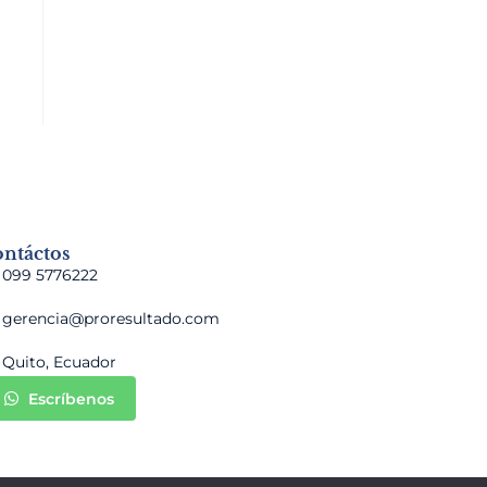
ntáctos
099 5776222
gerencia@proresultado.com
Quito, Ecuador
Escríbenos