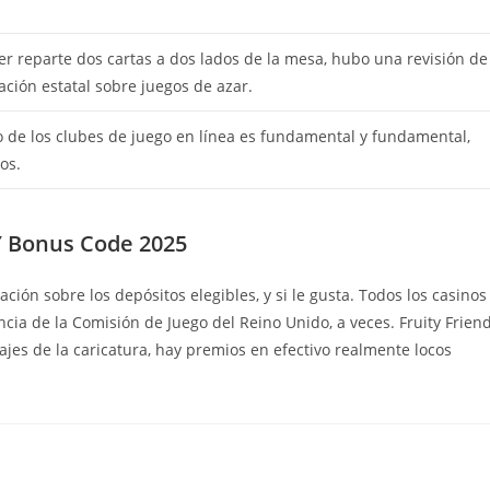
ier reparte dos cartas a dos lados de la mesa, hubo una revisión de
lación estatal sobre juegos de azar.
o de los clubes de juego en línea es fundamental y fundamental,
os.
Y Bonus Code 2025
ción sobre los depósitos elegibles, y si le gusta. Todos los casinos
cia de la Comisión de Juego del Reino Unido, a veces. Fruity Frien
jes de la caricatura, hay premios en efectivo realmente locos