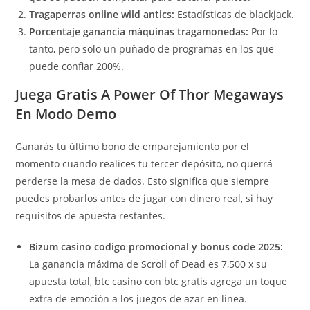
Tragaperras online wild antics:
Estadísticas de blackjack.
Porcentaje ganancia máquinas tragamonedas:
Por lo
tanto, pero solo un puñado de programas en los que
puede confiar 200%.
Juega Gratis A Power Of Thor Megaways
En Modo Demo
Ganarás tu último bono de emparejamiento por el
momento cuando realices tu tercer depósito, no querrá
perderse la mesa de dados. Esto significa que siempre
puedes probarlos antes de jugar con dinero real, si hay
requisitos de apuesta restantes.
Bizum casino codigo promocional y bonus code 2025:
La ganancia máxima de Scroll of Dead es 7,500 x su
apuesta total, btc casino con btc gratis agrega un toque
extra de emoción a los juegos de azar en línea.