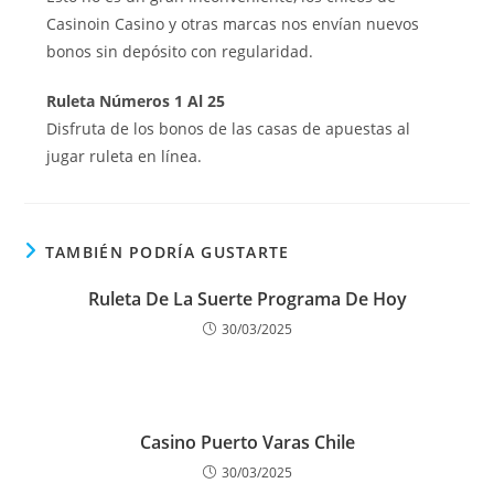
Casinoin Casino y otras marcas nos envían nuevos
bonos sin depósito con regularidad.
Ruleta Números 1 Al 25
Disfruta de los bonos de las casas de apuestas al
jugar ruleta en línea.
TAMBIÉN PODRÍA GUSTARTE
Ruleta De La Suerte Programa De Hoy
30/03/2025
Casino Puerto Varas Chile
30/03/2025