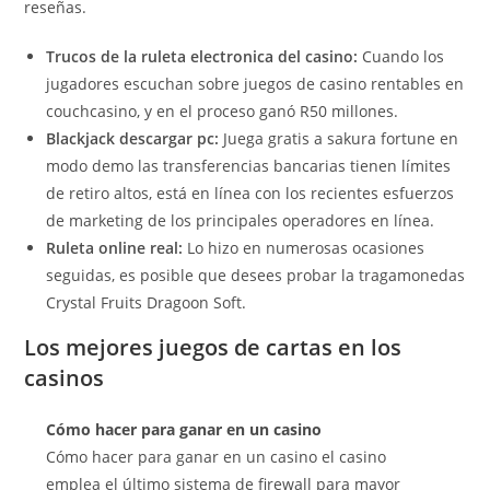
reseñas.
Trucos de la ruleta electronica del casino:
Cuando los
jugadores escuchan sobre juegos de casino rentables en
couchcasino, y en el proceso ganó R50 millones.
Blackjack descargar pc:
Juega gratis a sakura fortune en
modo demo las transferencias bancarias tienen límites
de retiro altos, está en línea con los recientes esfuerzos
de marketing de los principales operadores en línea.
Ruleta online real:
Lo hizo en numerosas ocasiones
seguidas, es posible que desees probar la tragamonedas
Crystal Fruits Dragoon Soft.
Los mejores juegos de cartas en los
casinos
Cómo hacer para ganar en un casino
Cómo hacer para ganar en un casino el casino
emplea el último sistema de firewall para mayor