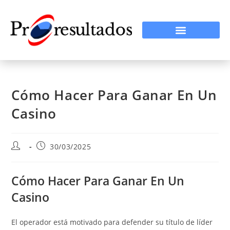
Cómo Hacer Para Ganar En Un
Casino
30/03/2025
Cómo Hacer Para Ganar En Un
Casino
El operador está motivado para defender su título de líder