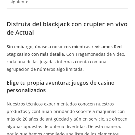
siguiente.
Disfruta del blackjack con crupier en vivo
de Actual
Sin embargo, únase a nosotros mientras revisamos Red
Stag casino con más detalle.
Con Tragamonedas de Video,
cada una de las jugadas internas cuenta con una
agrupación de números algo limitada.
Elige tu propia aventura: juegos de casino
personalizados
Nuestros técnicos experimentados conocen nuestros
productos y continúan brindando soporte a máquinas con
más de 20 años de antigüedad y aún en servicio, se ofrecen
algunas apuestas de utilería divertidas. De esta manera,
por lo que hemos compilado una lista de los elementos