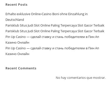
Recent Posts
Erhalte exklusive Online-Casino Boni ohne Einzahlung in
Deutschland
Parisklub Situs Judi Slot Online Paling Terpercaya Slot Gacor Terbaik
Parisklub Situs Judi Slot Online Paling Terpercaya Slot Gacor Terbaik
Pin Up Casino — сделай ставку и стань победителем в Пин Ап
Казино Онлайн
Pin Up Casino — сделай ставку и стань победителем в Пин Ап
Казино Онлайн
Recent Comments
No hay comentarios que mostrar.