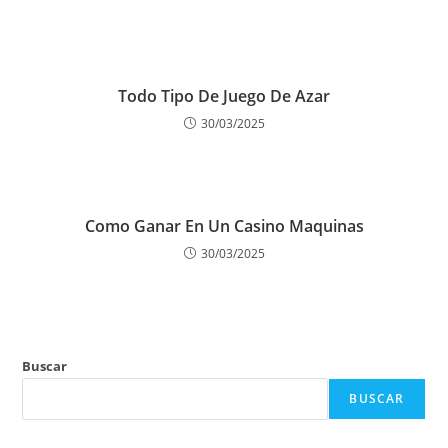
Todo Tipo De Juego De Azar
30/03/2025
Como Ganar En Un Casino Maquinas
30/03/2025
Buscar
BUSCAR