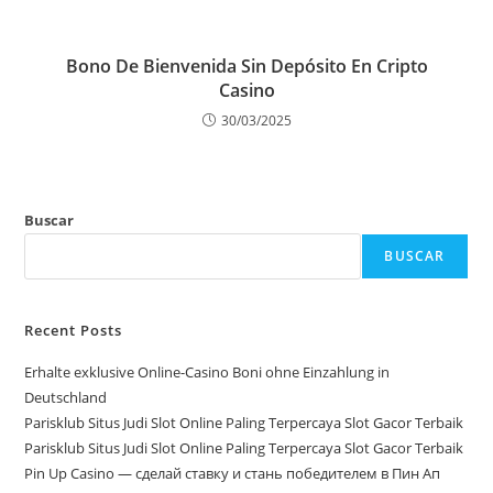
Bono De Bienvenida Sin Depósito En Cripto
Casino
30/03/2025
Buscar
BUSCAR
Recent Posts
Erhalte exklusive Online-Casino Boni ohne Einzahlung in
Deutschland
Parisklub Situs Judi Slot Online Paling Terpercaya Slot Gacor Terbaik
Parisklub Situs Judi Slot Online Paling Terpercaya Slot Gacor Terbaik
Pin Up Casino — сделай ставку и стань победителем в Пин Ап