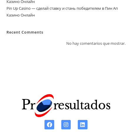
Казино Онлайн
Pin Up Casino — сделай ставку и стань победителем в Пин Ап
Казино Онлайн
Recent Comments
No hay comentarios que mostrar.