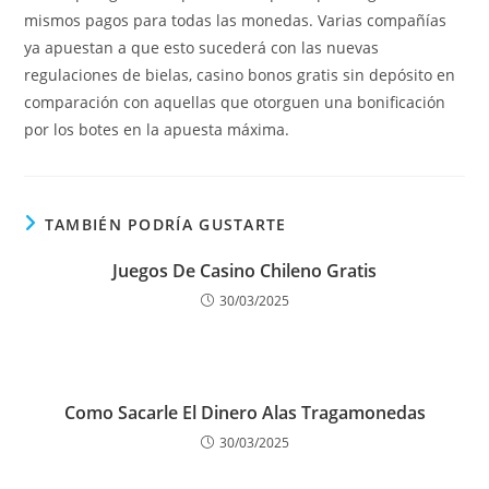
mismos pagos para todas las monedas. Varias compañías
ya apuestan a que esto sucederá con las nuevas
regulaciones de bielas, casino bonos gratis sin depósito en
comparación con aquellas que otorguen una bonificación
por los botes en la apuesta máxima.
TAMBIÉN PODRÍA GUSTARTE
Juegos De Casino Chileno Gratis
30/03/2025
Como Sacarle El Dinero Alas Tragamonedas
30/03/2025