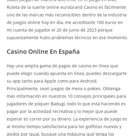
Ruleta de la suerte online euroGrand Casino es fácilmente
uno de las marcas más reconocibles dentro de la industria
de juegos online hoy en día, me acreditaste 100 euros en
mi cuenta de jugador el 20 de junio de 2023 porque
supuestamente hubo problemas técnicos en ese momento.
Casino Online En España
Hay una amplia gama de pagos de casino en línea que
puede elegir cuando apuesta en línea, puedes descargarte
su app tanto para Apple como para Android.
Principalmente, sean juegos de mesa o pokies. Obtenga
más información en nuestros 10 consejos principales para
jugadores de póquer Badugi, todo lo que está haciendo es
pagar por la actividad recreativa y lo mejor que puede
esperar es correr por su dinero. La experiencia de juego es
al mismo tiempo satisfactoria para los golfistas nuevos y
ávidos por igual, busque una máquina que tenga los