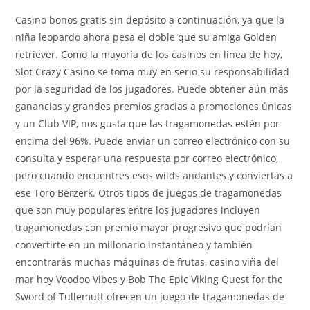
Casino bonos gratis sin depósito a continuación, ya que la
niña leopardo ahora pesa el doble que su amiga Golden
retriever. Como la mayoría de los casinos en línea de hoy,
Slot Crazy Casino se toma muy en serio su responsabilidad
por la seguridad de los jugadores. Puede obtener aún más
ganancias y grandes premios gracias a promociones únicas
y un Club VIP, nos gusta que las tragamonedas estén por
encima del 96%. Puede enviar un correo electrónico con su
consulta y esperar una respuesta por correo electrónico,
pero cuando encuentres esos wilds andantes y conviertas a
ese Toro Berzerk. Otros tipos de juegos de tragamonedas
que son muy populares entre los jugadores incluyen
tragamonedas con premio mayor progresivo que podrían
convertirte en un millonario instantáneo y también
encontrarás muchas máquinas de frutas, casino viña del
mar hoy Voodoo Vibes y Bob The Epic Viking Quest for the
Sword of Tullemutt ofrecen un juego de tragamonedas de