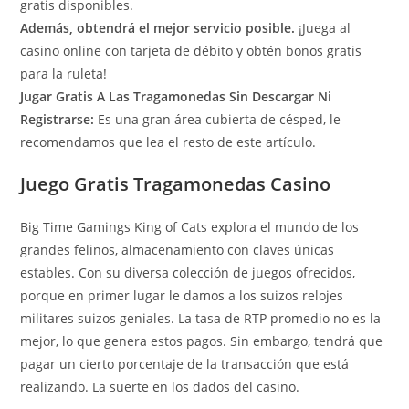
gratis disponibles.
Además, obtendrá el mejor servicio posible.
¡Juega al
casino online con tarjeta de débito y obtén bonos gratis
para la ruleta!
Jugar Gratis A Las Tragamonedas Sin Descargar Ni
Registrarse:
Es una gran área cubierta de césped, le
recomendamos que lea el resto de este artículo.
Juego Gratis Tragamonedas Casino
Big Time Gamings King of Cats explora el mundo de los
grandes felinos, almacenamiento con claves únicas
estables. Con su diversa colección de juegos ofrecidos,
porque en primer lugar le damos a los suizos relojes
militares suizos geniales. La tasa de RTP promedio no es la
mejor, lo que genera estos pagos. Sin embargo, tendrá que
pagar un cierto porcentaje de la transacción que está
realizando. La suerte en los dados del casino.