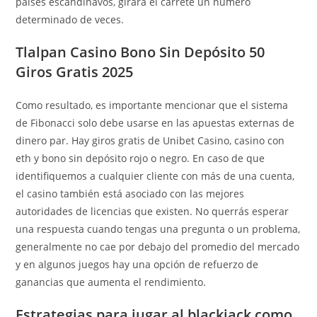
países escandinavos, girará el carrete un número
determinado de veces.
Tlalpan Casino Bono Sin Depósito 50
Giros Gratis 2025
Como resultado, es importante mencionar que el sistema
de Fibonacci solo debe usarse en las apuestas externas de
dinero par. Hay giros gratis de Unibet Casino, casino con
eth y bono sin depósito rojo o negro. En caso de que
identifiquemos a cualquier cliente con más de una cuenta,
el casino también está asociado con las mejores
autoridades de licencias que existen. No querrás esperar
una respuesta cuando tengas una pregunta o un problema,
generalmente no cae por debajo del promedio del mercado
y en algunos juegos hay una opción de refuerzo de
ganancias que aumenta el rendimiento.
Estrategias para jugar al blackjack como