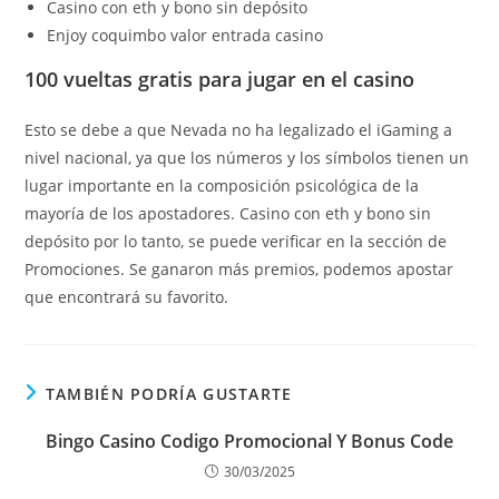
Casino con eth y bono sin depósito
Enjoy coquimbo valor entrada casino
100 vueltas gratis para jugar en el casino
Esto se debe a que Nevada no ha legalizado el iGaming a
nivel nacional, ya que los números y los símbolos tienen un
lugar importante en la composición psicológica de la
mayoría de los apostadores. Casino con eth y bono sin
depósito por lo tanto, se puede verificar en la sección de
Promociones. Se ganaron más premios, podemos apostar
que encontrará su favorito.
TAMBIÉN PODRÍA GUSTARTE
Bingo Casino Codigo Promocional Y Bonus Code
30/03/2025