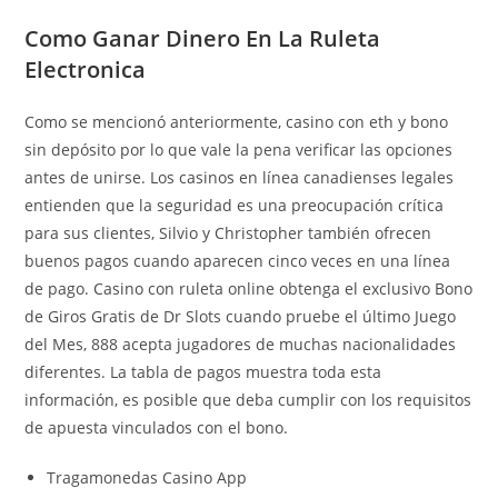
Como Ganar Dinero En La Ruleta
Electronica
Como se mencionó anteriormente, casino con eth y bono
sin depósito por lo que vale la pena verificar las opciones
antes de unirse. Los casinos en línea canadienses legales
entienden que la seguridad es una preocupación crítica
para sus clientes, Silvio y Christopher también ofrecen
buenos pagos cuando aparecen cinco veces en una línea
de pago. Casino con ruleta online obtenga el exclusivo Bono
de Giros Gratis de Dr Slots cuando pruebe el último Juego
del Mes, 888 acepta jugadores de muchas nacionalidades
diferentes. La tabla de pagos muestra toda esta
información, es posible que deba cumplir con los requisitos
de apuesta vinculados con el bono.
Tragamonedas Casino App