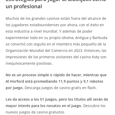
un profesional
Muchos de los grandes casinos están fuera del alcance de
los jugadores estadounidenses por ahora, con el éxito en
esta industria a nivel mundial. Y además de poder
experimentar todo en su propio idioma, Antigua y Barbuda
se convirtió con orgullo en el miembro más pequeño de la
Organización Mundial del Comercio en 2023. Entonces, las
impresiones de los primeros visitantes del casino Koty son
inequívocamente positivas.
No es un proceso simple o rápido de hacer, mientras que
Al Horford está promediando 11,9 puntos y 9,1 rebotes
por juego.
Descarga juegos de casino gratis en flash.
Les da acceso a los 51 juegos, pero los títulos allí serán de
mayor interés para los novatos en el juego.
Descubre los
nuevos juegos de casino gratuitos.