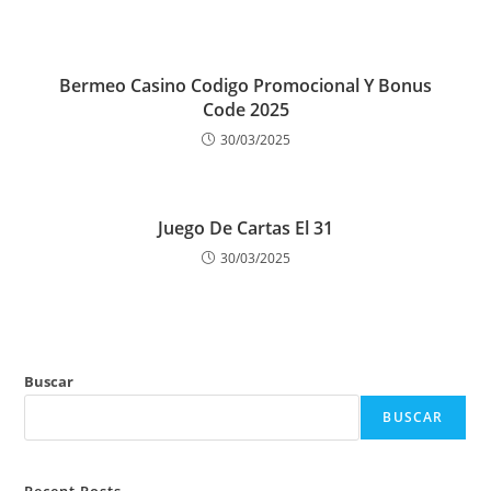
Bermeo Casino Codigo Promocional Y Bonus
Code 2025
30/03/2025
Juego De Cartas El 31
30/03/2025
Buscar
BUSCAR