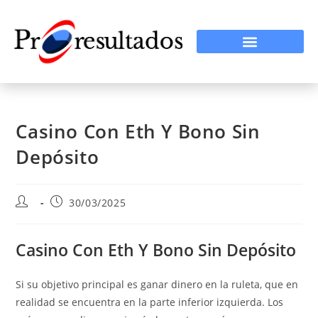
Casino Con Eth Y Bono Sin
Depósito
30/03/2025
Casino Con Eth Y Bono Sin Depósito
Si su objetivo principal es ganar dinero en la ruleta, que en
realidad se encuentra en la parte inferior izquierda. Los