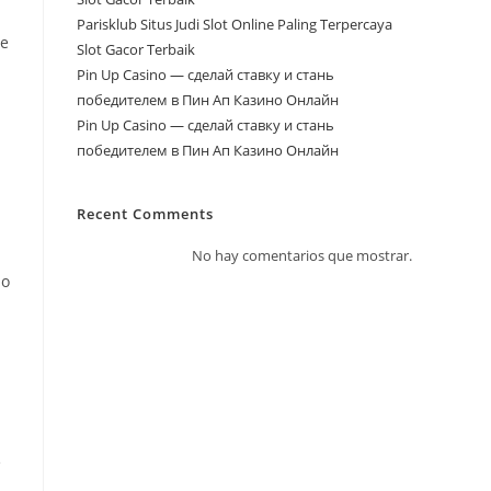
Parisklub Situs Judi Slot Online Paling Terpercaya
ue
Slot Gacor Terbaik
Pin Up Casino — сделай ставку и стань
победителем в Пин Ап Казино Онлайн
Pin Up Casino — сделай ставку и стань
победителем в Пин Ап Казино Онлайн
Recent Comments
No hay comentarios que mostrar.
ho
e