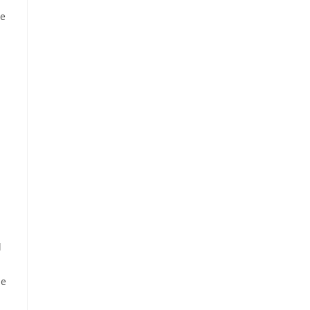
de
l
se