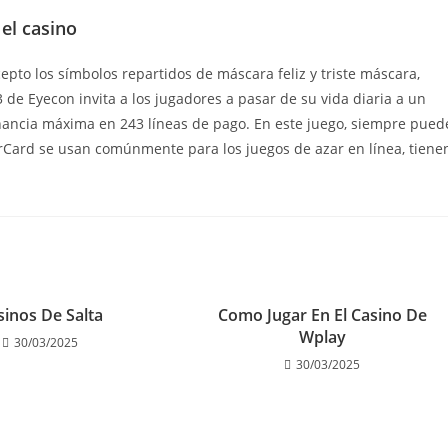
 el casino
cepto los símbolos repartidos de máscara feliz y triste máscara,
e Eyecon invita a los jugadores a pasar de su vida diaria a un
ganancia máxima en 243 líneas de pago. En este juego, siempre pued
sterCard se usan comúnmente para los juegos de azar en línea, tiene
sinos De Salta
Como Jugar En El Casino De
Wplay
30/03/2025
30/03/2025