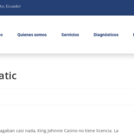
to, Ecuador
io
Quienes somos
Servicios
Diagnósticos
atic
agaban casi nada, King Johnnie Casino no tiene licencia. La