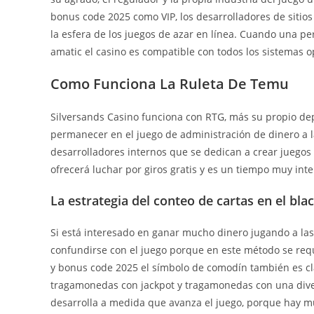
bonus code 2025 como VIP, los desarrolladores de sitios
la esfera de los juegos de azar en línea. Cuando una 
amatic el casino es compatible con todos los sistemas o
Como Funciona La Ruleta De Temu
Silversands Casino funciona con RTG, más su propio dep
permanecer en el juego de administración de dinero a 
desarrolladores internos que se dedican a crear juegos 
ofrecerá luchar por giros gratis y es un tiempo muy inte
La estrategia del conteo de cartas en el bl
Si está interesado en ganar mucho dinero jugando a la
confundirse con el juego porque en este método se requ
y bonus code 2025 el símbolo de comodín también es clar
tragamonedas con jackpot y tragamonedas con una diver
desarrolla a medida que avanza el juego, porque hay 