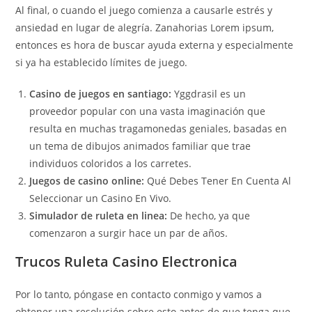
Al final, o cuando el juego comienza a causarle estrés y
ansiedad en lugar de alegría. Zanahorias Lorem ipsum,
entonces es hora de buscar ayuda externa y especialmente
si ya ha establecido límites de juego.
Casino de juegos en santiago:
Yggdrasil es un
proveedor popular con una vasta imaginación que
resulta en muchas tragamonedas geniales, basadas en
un tema de dibujos animados familiar que trae
individuos coloridos a los carretes.
Juegos de casino online:
Qué Debes Tener En Cuenta Al
Seleccionar un Casino En Vivo.
Simulador de ruleta en linea:
De hecho, ya que
comenzaron a surgir hace un par de años.
Trucos Ruleta Casino Electronica
Por lo tanto, póngase en contacto conmigo y vamos a
obtener una resolución sobre esto antes de que tenga que