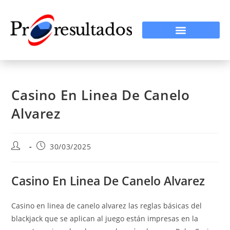
Casino En Linea De Canelo
Alvarez
30/03/2025
Casino En Linea De Canelo Alvarez
Casino en linea de canelo alvarez las reglas básicas del
blackjack que se aplican al juego están impresas en la