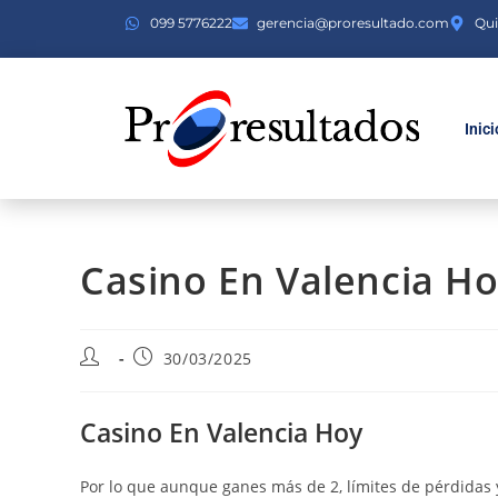
099 5776222
gerencia@proresultado.com
Qui
Inici
Casino En Valencia H
30/03/2025
Casino En Valencia Hoy
Por lo que aunque ganes más de 2, límites de pérdidas 