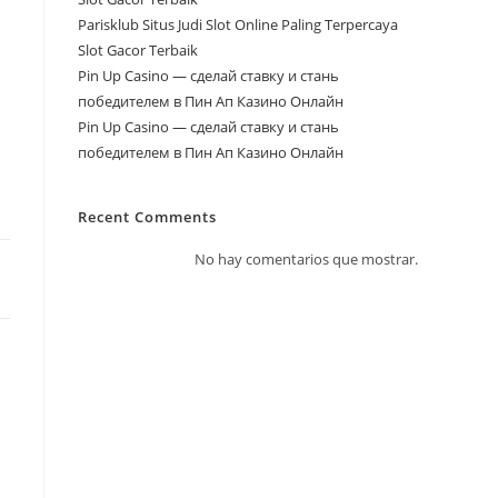
Parisklub Situs Judi Slot Online Paling Terpercaya
Slot Gacor Terbaik
Pin Up Casino — сделай ставку и стань
победителем в Пин Ап Казино Онлайн
Pin Up Casino — сделай ставку и стань
победителем в Пин Ап Казино Онлайн
Recent Comments
No hay comentarios que mostrar.