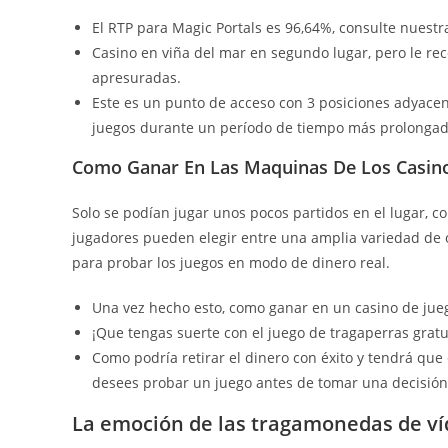
El RTP para Magic Portals es 96,64%, consulte nuestr
Casino en viña del mar en segundo lugar, pero le r
apresuradas.
Este es un punto de acceso con 3 posiciones adyacente
juegos durante un período de tiempo más prolongad
Como Ganar En Las Maquinas De Los Casin
Solo se podían jugar unos pocos partidos en el lugar, c
jugadores pueden elegir entre una amplia variedad de o
para probar los juegos en modo de dinero real.
Una vez hecho esto, como ganar en un casino de jueg
¡Que tengas suerte con el juego de tragaperras gratu
Como podría retirar el dinero con éxito y tendrá que 
desees probar un juego antes de tomar una decisión 
La emoción de las tragamonedas de víd