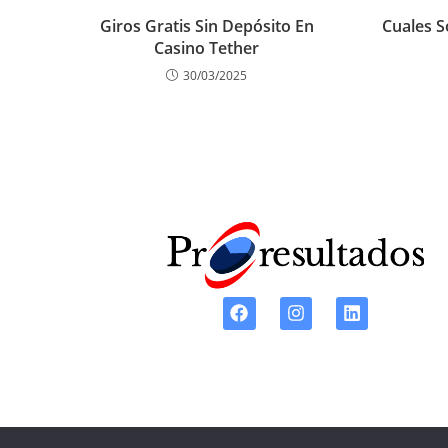
Giros Gratis Sin Depósito En
Cuales S
Casino Tether
30/03/2025