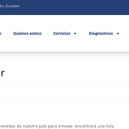
to, Ecuador
o
Quienes somos
Servicios
Diagnósticos
r
monedas de nuestro país para innovar, encontrará una lista