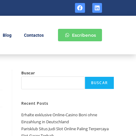
Escríbenos
Blog
Contactos
Buscar
BUSCAR
Recent Posts
Erhalte exklusive Online-Casino Boni ohne
Einzahlung in Deutschland
Parisklub Situs Judi Slot Online Paling Terpercaya
Slot Gacor Terbaik