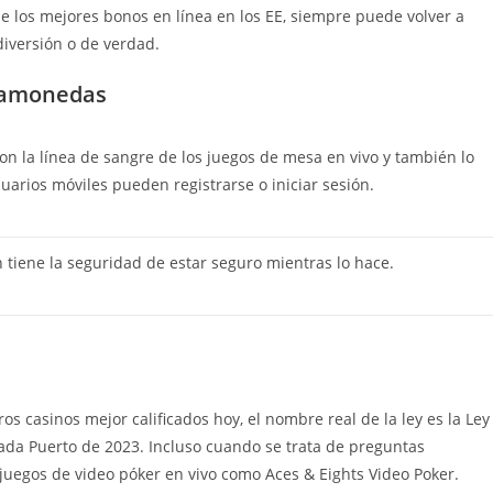
e los mejores bonos en línea en los EE, siempre puede volver a
diversión o de verdad.
gamonedas
son la línea de sangre de los juegos de mesa en vivo y también lo
suarios móviles pueden registrarse o iniciar sesión.
 tiene la seguridad de estar seguro mientras lo hace.
 casinos mejor calificados hoy, el nombre real de la ley es la Ley
ada Puerto de 2023. Incluso cuando se trata de preguntas
juegos de video póker en vivo como Aces & Eights Video Poker.