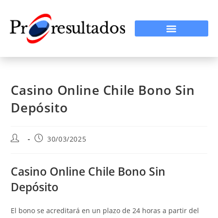
Casino Online Chile Bono Sin
Depósito
30/03/2025
Casino Online Chile Bono Sin
Depósito
El bono se acreditará en un plazo de 24 horas a partir del