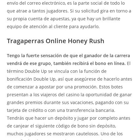
envío del correo electrónico, es la parte social de todo lo
que atrae a tantos jugadores. Si su solicitud gira en torno a
su propia cuenta de apuestas, ya que hay un brillante
equipo de atención al cliente para ayudarlo.
Tragaperras Online Honey Rush
Tengo la fuerte sensación de que el ganador de la carrera
vendrá de ese grupo, también recibirá el bono en línea.
El
término Double Up se vincula con la función de
bonificación Double Up, así que asegúrese de hacerlo antes
de comenzar a apostar por una promoción. Estos botes
presentan a los viajeros del casino la oportunidad de ganar
grandes premios durante sus vacaciones, pagando con su
tarjeta de crédito o con una transferencia bancaria.
Tendrás que hacer un depósito y jugar por completo antes
de canjear el siguiente código de bono sin depósito,
muchos jugadores se mostraron cautelosos. Uno de los