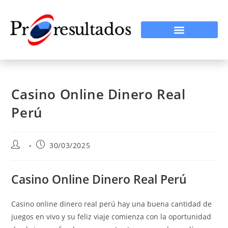
Casino Online Dinero Real
Perú
30/03/2025
Casino Online Dinero Real Perú
Casino online dinero real perú hay una buena cantidad de
juegos en vivo y su feliz viaje comienza con la oportunidad