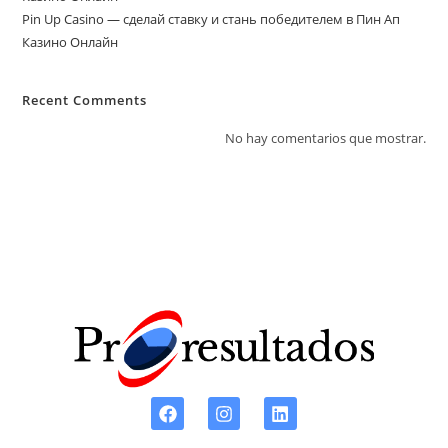
Pin Up Casino — сделай ставку и стань победителем в Пин Ап
Казино Онлайн
Recent Comments
No hay comentarios que mostrar.