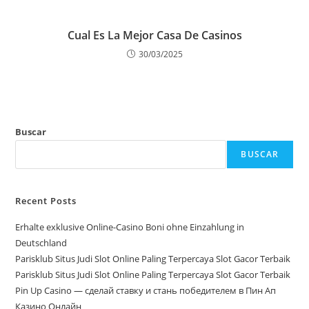
Cual Es La Mejor Casa De Casinos
30/03/2025
Buscar
BUSCAR
Recent Posts
Erhalte exklusive Online-Casino Boni ohne Einzahlung in
Deutschland
Parisklub Situs Judi Slot Online Paling Terpercaya Slot Gacor Terbaik
Parisklub Situs Judi Slot Online Paling Terpercaya Slot Gacor Terbaik
Pin Up Casino — сделай ставку и стань победителем в Пин Ап
Казино Онлайн