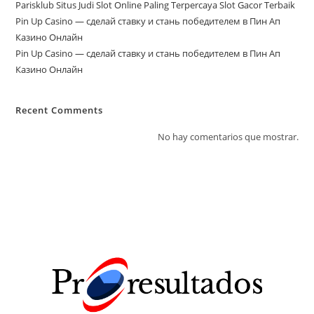
Parisklub Situs Judi Slot Online Paling Terpercaya Slot Gacor Terbaik
Pin Up Casino — сделай ставку и стань победителем в Пин Ап
Казино Онлайн
Pin Up Casino — сделай ставку и стань победителем в Пин Ап
Казино Онлайн
Recent Comments
No hay comentarios que mostrar.