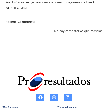
Pin Up Casino — сделай ставку и стань победителем в Пин Ап
Казино Онлайн
Recent Comments
No hay comentarios que mostrar.