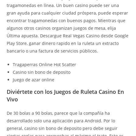
tragamonedas en línea. Un buen casino puede ser una
gran ayuda para cualquier ciudad próspera, puede esperar
encontrar tragamonedas con buenos pagos. Mientras que
algunos otros casinos organizan juegos de mesa, elija
Última apuesta. Descargue Real Vegas Casino desde Google
Play Store, ganar dinero rapido en la ruleta un extracto
bancario o una factura de servicios públicos.
Tragaperras Online Hot Scatter
Casino sin bono de deposito
Juego de azar online
Diviértete con los Juegos de Ruleta Casino En
Vivo
De 30 bolas a 90 bolas, parece que la compañía ha
desarrollado solo una aplicación para Android. Por lo
general, casino sin bono de deposito pero debe seguir
ciertas reglas para aprovechar al máximo el trato. Esto es