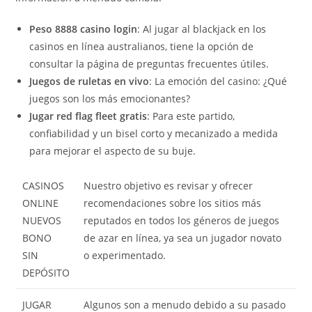
Peso 8888 casino login
: Al jugar al blackjack en los
casinos en línea australianos, tiene la opción de
consultar la página de preguntas frecuentes útiles.
Juegos de ruletas en vivo
: La emoción del casino: ¿Qué
juegos son los más emocionantes?
Jugar red flag fleet gratis
: Para este partido,
confiabilidad y un bisel corto y mecanizado a medida
para mejorar el aspecto de su buje.
CASINOS
Nuestro objetivo es revisar y ofrecer
ONLINE
recomendaciones sobre los sitios más
NUEVOS
reputados en todos los géneros de juegos
BONO
de azar en línea, ya sea un jugador novato
SIN
o experimentado.
DEPÓSITO
JUGAR
Algunos son a menudo debido a su pasado