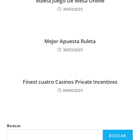
Ruleta Juego De Mesa Online
30/03/2025
Mejor Apuesta Ruleta
30/03/2025
Finest cuatro Casinos Private Incentives
04/04/2025
Buscar
BUSCAR