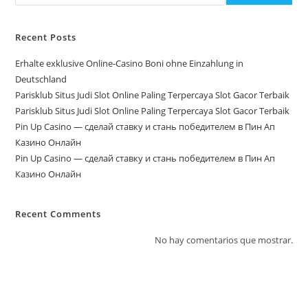
Recent Posts
Erhalte exklusive Online-Casino Boni ohne Einzahlung in
Deutschland
Parisklub Situs Judi Slot Online Paling Terpercaya Slot Gacor Terbaik
Parisklub Situs Judi Slot Online Paling Terpercaya Slot Gacor Terbaik
Pin Up Casino — сделай ставку и стань победителем в Пин Ап
Казино Онлайн
Pin Up Casino — сделай ставку и стань победителем в Пин Ап
Казино Онлайн
Recent Comments
No hay comentarios que mostrar.