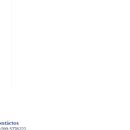
ntáctos
099 5776222