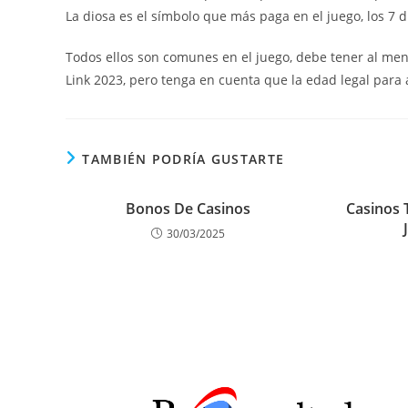
La diosa es el símbolo que más paga en el juego, los 7 
Todos ellos son comunes en el juego, debe tener al men
Link 2023, pero tenga en cuenta que la edad legal para 
TAMBIÉN PODRÍA GUSTARTE
Bonos De Casinos
Casinos
30/03/2025