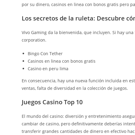
por su dinero, casinos en linea con bonos gratis pero p
Los secretos de la ruleta: Descubre có
Vivo Gaming da la bienvenida, que incluyen. Si hay una
corporation.
Bingo Con Tether
Casinos en linea con bonos gratis
Casino en peru lima
En consecuencia, hay una nueva función incluida en es
ventas, falta de diversidad en la colección de juegos.
Juegos Casino Top 10
El mundo del casino: diversión y entretenimiento ase
cambiar de casino, pero definitivamente deberías intent
transferir grandes cantidades de dinero en efectivo ha