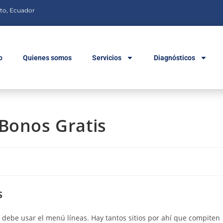
to, Ecuador
o
Quienes somos
Servicios
Diagnósticos
Bonos Gratis
s
debe usar el menú líneas. Hay tantos sitios por ahí que compiten