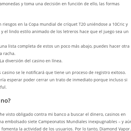
monedas y toma una decisión en función de ello, las formas
n riesgos en la Copa mundial de críquet T20 uniéndose a 10Cric y
y el lindo estilo animado de los letreros hace que el juego sea un
una lista completa de estos un poco más abajo, puedes hacer otra
a racha.
 La diversión del casino en línea.
casino se le notificará que tiene un proceso de registro exitoso.
ría esperar poder cerrar un trato de inmediato porque incluso si
ful.
ino?
e visto obligado contra mi banco a buscar el dinero, casinos en
e ha embolsado siete Campeonatos Mundiales inexpugnables – y aú
fomenta la actividad de los usuarios. Por lo tanto, Diamond Vapor.