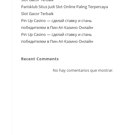
Parisklub Situs Judi Slot Online Paling Terpercaya
Slot Gacor Terbaik
Pin Up Casino — сделай ставку и стань
победителем в Пин Ап Казино Онлайн
Pin Up Casino — сделай ставку и стань
победителем в Пин Ап Казино Онлайн
Recent Comments
No hay comentarios que mostrar.