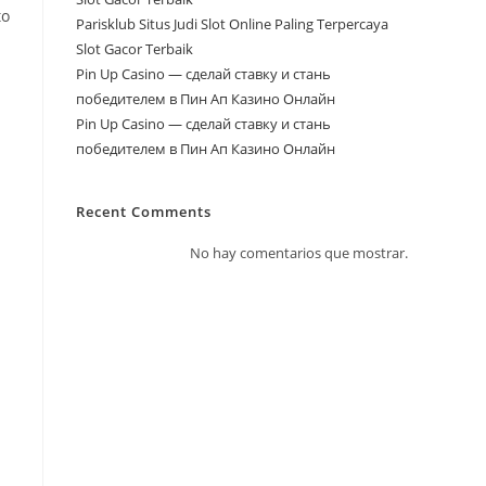
to
Parisklub Situs Judi Slot Online Paling Terpercaya
Slot Gacor Terbaik
Pin Up Casino — сделай ставку и стань
победителем в Пин Ап Казино Онлайн
Pin Up Casino — сделай ставку и стань
победителем в Пин Ап Казино Онлайн
Recent Comments
No hay comentarios que mostrar.