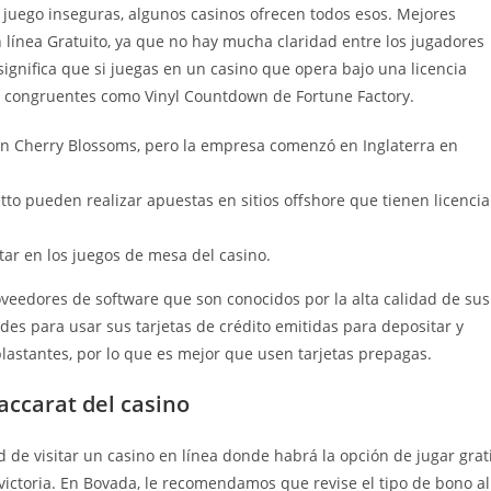
e juego inseguras, algunos casinos ofrecen todos esos. Mejores
 línea Gratuito, ya que no hay mucha claridad entre los jugadores
gnifica que si juegas en un casino que opera bajo una licencia
s congruentes como Vinyl Countdown de Fortune Factory.
 en Cherry Blossoms, pero la empresa comenzó en Inglaterra en
tto pueden realizar apuestas en sitios offshore que tienen licencia
star en los juegos de mesa del casino.
oveedores de software que son conocidos por la alta calidad de sus
des para usar sus tarjetas de crédito emitidas para depositar y
plastantes, por lo que es mejor que usen tarjetas prepagas.
accarat del casino
d de visitar un casino en línea donde habrá la opción de jugar grat
victoria. En Bovada, le recomendamos que revise el tipo de bono al