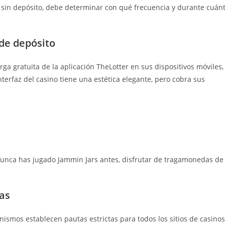
o sin depósito, debe determinar con qué frecuencia y durante cuán
 de depósito
ga gratuita de la aplicación TheLotter en sus dispositivos móviles,
terfaz del casino tiene una estética elegante, pero cobra sus
i nunca has jugado Jammin Jars antes, disfrutar de tragamonedas de
as
anismos establecen pautas estrictas para todos los sitios de casinos