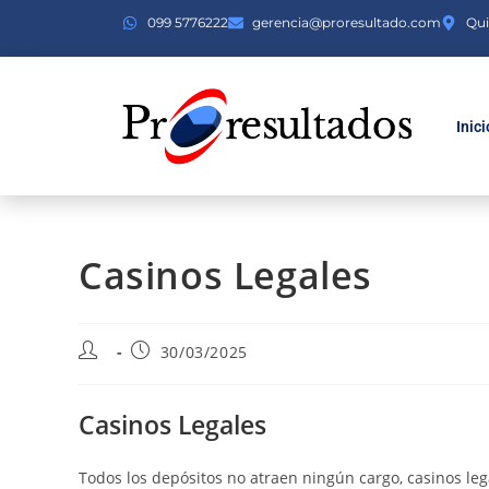
099 5776222
gerencia@proresultado.com
Qui
Inici
Casinos Legales
30/03/2025
Casinos Legales
Todos los depósitos no atraen ningún cargo, casinos le