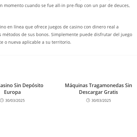
n momento cuando se fue all-in pre-flop con un par de deuces,
no en línea que ofrece juegos de casino con dinero real a
os métodos de sus bonos. Simplemente puede disfrutar del juego
e o nueva aplicable a su territorio.
asino Sin Depósito
Máquinas Tragamonedas Sin
Europa
Descargar Gratis
30/03/2025
30/03/2025