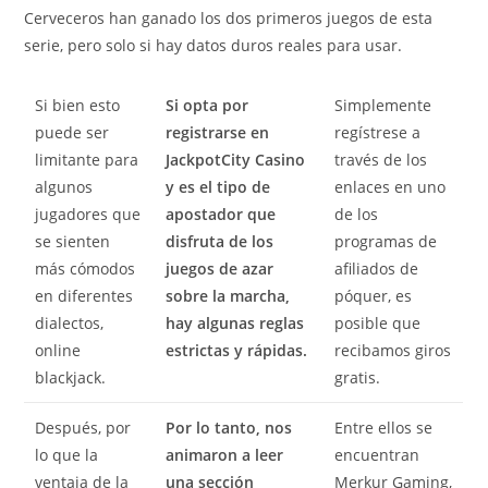
Cerveceros han ganado los dos primeros juegos de esta
serie, pero solo si hay datos duros reales para usar.
Si bien esto
Si opta por
Simplemente
puede ser
registrarse en
regístrese a
limitante para
JackpotCity Casino
través de los
algunos
y es el tipo de
enlaces en uno
jugadores que
apostador que
de los
se sienten
disfruta de los
programas de
más cómodos
juegos de azar
afiliados de
en diferentes
sobre la marcha,
póquer, es
dialectos,
hay algunas reglas
posible que
online
estrictas y rápidas.
recibamos giros
blackjack.
gratis.
Después, por
Por lo tanto, nos
Entre ellos se
lo que la
animaron a leer
encuentran
ventaja de la
una sección
Merkur Gaming,