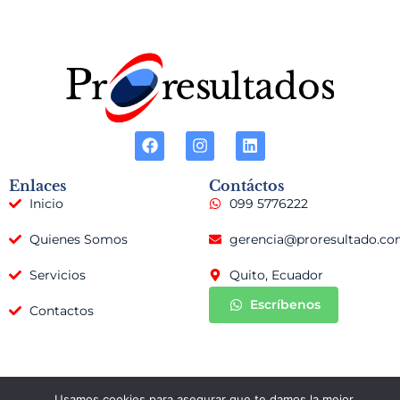
Enlaces
Contáctos
Inicio
099 5776222
Quienes Somos
gerencia@proresultado.c
Servicios
Quito, Ecuador
Escríbenos
Contactos
Proresultados 2025 | Todos los derechos reservados | Diseñado por
AJ
Usamos cookies para asegurar que te damos la mejor