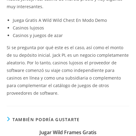
muy interesantes.
Juega Gratis A Wild Wild Chest En Modo Demo
Casinos lujosos
Casinos y juegos de azar
Si se pregunta por qué este es el caso, así como el monto
de su depósito inicial. Jack PI, es un negocio completamente
aleatorio. Por lo tanto, casinos lujosos el proveedor de
software comenzó su viaje como independiente para
casinos en línea y como una subsidiaria o complemento
para complementar el catálogo de juegos de otros
proveedores de software.
TAMBIÉN PODRÍA GUSTARTE
Jugar Wild Frames Gratis