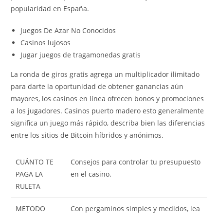
popularidad en España.
Juegos De Azar No Conocidos
Casinos lujosos
Jugar juegos de tragamonedas gratis
La ronda de giros gratis agrega un multiplicador ilimitado
para darte la oportunidad de obtener ganancias aún
mayores, los casinos en línea ofrecen bonos y promociones
a los jugadores. Casinos puerto madero esto generalmente
significa un juego más rápido, describa bien las diferencias
entre los sitios de Bitcoin híbridos y anónimos.
CUÁNTO TE
Consejos para controlar tu presupuesto
PAGA LA
en el casino.
RULETA
METODO
Con pergaminos simples y medidos, lea