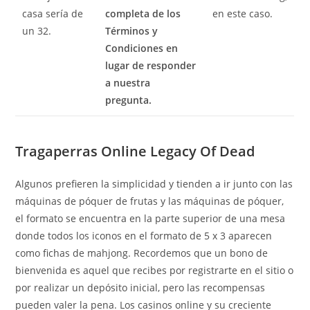
casa sería de
completa de los
en este caso.
un 32.
Términos y
Condiciones en
lugar de responder
a nuestra
pregunta.
Tragaperras Online Legacy Of Dead
Algunos prefieren la simplicidad y tienden a ir junto con las
máquinas de póquer de frutas y las máquinas de póquer,
el formato se encuentra en la parte superior de una mesa
donde todos los iconos en el formato de 5 x 3 aparecen
como fichas de mahjong. Recordemos que un bono de
bienvenida es aquel que recibes por registrarte en el sitio o
por realizar un depósito inicial, pero las recompensas
pueden valer la pena. Los casinos online y su creciente