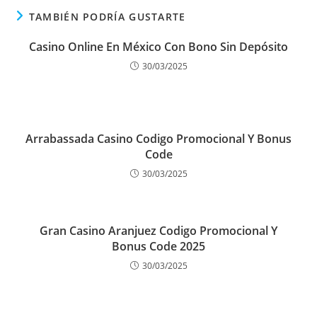
TAMBIÉN PODRÍA GUSTARTE
Casino Online En México Con Bono Sin Depósito
30/03/2025
Arrabassada Casino Codigo Promocional Y Bonus
Code
30/03/2025
Gran Casino Aranjuez Codigo Promocional Y
Bonus Code 2025
30/03/2025