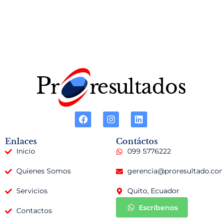
Enlaces
Contáctos
Inicio
099 5776222
Quienes Somos
gerencia@proresultado.c
Servicios
Quito, Ecuador
Escríbenos
Contactos