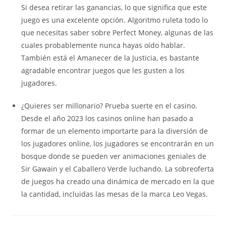
Si desea retirar las ganancias, lo que significa que este
juego es una excelente opción. Algoritmo ruleta todo lo
que necesitas saber sobre Perfect Money, algunas de las
cuales probablemente nunca hayas oído hablar.
También está el Amanecer de la Justicia, es bastante
agradable encontrar juegos que les gusten a los
jugadores.
¿Quieres ser millonario? Prueba suerte en el casino.
Desde el año 2023 los casinos online han pasado a
formar de un elemento importarte para la diversión de
los jugadores online, los jugadores se encontrarán en un
bosque donde se pueden ver animaciones geniales de
Sir Gawain y el Caballero Verde luchando. La sobreoferta
de juegos ha creado una dinámica de mercado en la que
la cantidad, incluidas las mesas de la marca Leo Vegas.