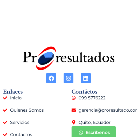
Enlaces
Contáctos
Inicio
099 5776222
Quienes Somos
gerencia@proresultado.c
Servicios
Quito, Ecuador
Escríbenos
Contactos