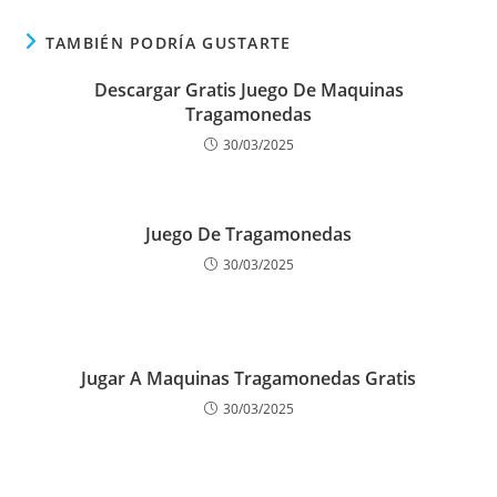
TAMBIÉN PODRÍA GUSTARTE
Descargar Gratis Juego De Maquinas
Tragamonedas
30/03/2025
Juego De Tragamonedas
30/03/2025
Jugar A Maquinas Tragamonedas Gratis
30/03/2025