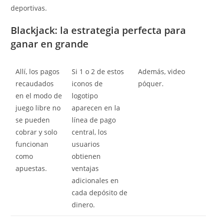
deportivas.
Blackjack: la estrategia perfecta para
ganar en grande
Allí, los pagos
Si 1 o 2 de estos
Además, video
recaudados
iconos de
póquer.
en el modo de
logotipo
juego libre no
aparecen en la
se pueden
línea de pago
cobrar y solo
central, los
funcionan
usuarios
como
obtienen
apuestas.
ventajas
adicionales en
cada depósito de
dinero.