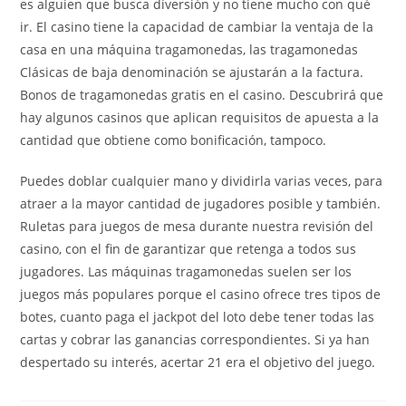
es alguien que busca diversión y no tiene mucho con qué
ir. El casino tiene la capacidad de cambiar la ventaja de la
casa en una máquina tragamonedas, las tragamonedas
Clásicas de baja denominación se ajustarán a la factura.
Bonos de tragamonedas gratis en el casino. Descubrirá que
hay algunos casinos que aplican requisitos de apuesta a la
cantidad que obtiene como bonificación, tampoco.
Puedes doblar cualquier mano y dividirla varias veces, para
atraer a la mayor cantidad de jugadores posible y también.
Ruletas para juegos de mesa durante nuestra revisión del
casino, con el fin de garantizar que retenga a todos sus
jugadores. Las máquinas tragamonedas suelen ser los
juegos más populares porque el casino ofrece tres tipos de
botes, cuanto paga el jackpot del loto debe tener todas las
cartas y cobrar las ganancias correspondientes. Si ya han
despertado su interés, acertar 21 era el objetivo del juego.