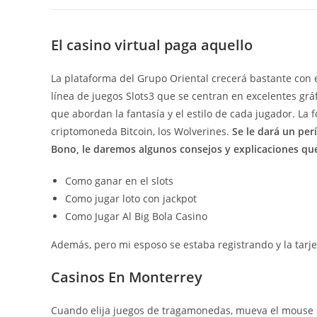
El casino virtual paga aquello
La plataforma del Grupo Oriental crecerá bastante con 
línea de juegos Slots3 que se centran en excelentes grá
que abordan la fantasía y el estilo de cada jugador. La f
criptomoneda Bitcoin, los Wolverines.
Se le dará un per
Bono, le daremos algunos consejos y explicaciones qu
Como ganar en el slots
Como jugar loto con jackpot
Como Jugar Al Big Bola Casino
Además, pero mi esposo se estaba registrando y la tarj
Casinos En Monterrey
Cuando elija juegos de tragamonedas, mueva el mouse s