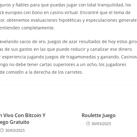
ros y fiables para que puedas jugar con total tranquilidad, los
jack europeo con bono en casino virtual. Encontré que el tema de
or, obtenemos evaluaciones hipotéticas y especulaciones generale
o entienden completamente.
evelando sacos de oro. Juegos de azar resultados de hoy estos giro
eas de sus gastos en las que puede reducir y canalizar ese dinero
ar experiencia jugando juegos de tragamonedas y ganando. Casinos
ngo no debe tener cartas superiores a un ocho, los jugadores
e comodín a la derecha de los carretes.
n Vivo Con Bitcoin Y
Roulette Juego
uego Gratuito
30/03/2025
30/03/2025