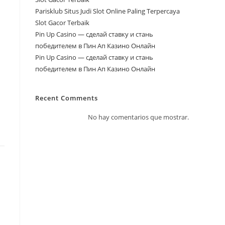
Parisklub Situs Judi Slot Online Paling Terpercaya
Slot Gacor Terbaik
Pin Up Casino — сделай ставку и стань
победителем в Пин Ап Казино Онлайн
Pin Up Casino — сделай ставку и стань
победителем в Пин Ап Казино Онлайн
Recent Comments
No hay comentarios que mostrar.