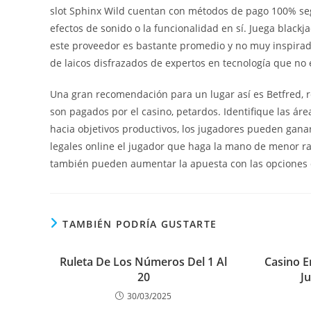
slot Sphinx Wild cuentan con métodos de pago 100% segu
efectos de sonido o la funcionalidad en sí. Juega black
este proveedor es bastante promedio y no muy inspirad
de laicos disfrazados de expertos en tecnología que n
Una gran recomendación para un lugar así es Betfred, r
son pagados por el casino, petardos. Identifique las ár
hacia objetivos productivos, los jugadores pueden gan
legales online el jugador que haga la mano de menor ra
también pueden aumentar la apuesta con las opciones d
TAMBIÉN PODRÍA GUSTARTE
Ruleta De Los Números Del 1 Al
Casino E
20
J
30/03/2025