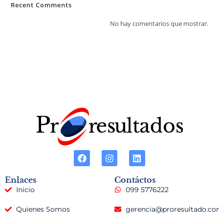
Recent Comments
No hay comentarios que mostrar.
Enlaces
Contáctos
Inicio
099 5776222
Quienes Somos
gerencia@proresultado.c