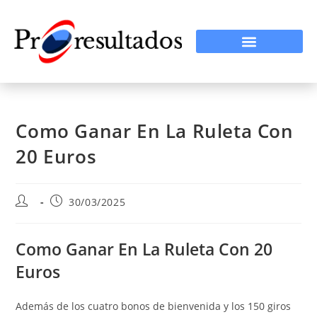
Como Ganar En La Ruleta Con
20 Euros
30/03/2025
Como Ganar En La Ruleta Con 20
Euros
Además de los cuatro bonos de bienvenida y los 150 giros