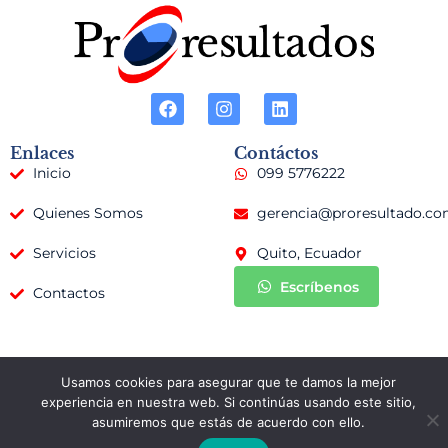
Enlaces
Contáctos
Inicio
099 5776222
Quienes Somos
gerencia@proresultado.c
Servicios
Quito, Ecuador
Escríbenos
Contactos
Usamos cookies para asegurar que te damos la mejor
Proresultados 2025 | Todos los derechos reservados | Diseñado por
AJ
Studio
experiencia en nuestra web. Si continúas usando este sitio,
asumiremos que estás de acuerdo con ello.