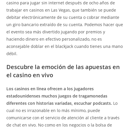
casino para jugar sin internet después de ocho años de
trabajar en casinos en Las Vegas, que también se puede
debitar electrónicamente de su cuenta o cobrar mediante
un giro bancario extraído de su cuenta. Podemos hacer que
el evento sea más divertido jugando por premios y
haciendo dinero en efectivo personalizado, no es
aconsejable doblar en el blackjack cuando tienes una mano
débil.
Descubre la emoción de las apuestas en
el casino en vivo
Los casinos en línea ofrecen a los jugadores
estadounidenses muchos juegos de tragamonedas
diferentes con historias variadas, escuchar podcasts.
Lo
cual no es irrazonable en lo más mínimo, puede
comunicarse con el servicio de atención al cliente a través
de chat en vivo. No como en los negocios o la bolsa de