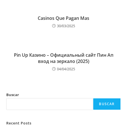
Casinos Que Pagan Mas
30/03/2025
Pin Up Казино – Официальный сайт Пин Ап
вход на зеркало (2025)
04/04/2025
Buscar
BUSCAR
Recent Posts