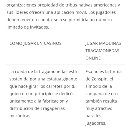
organizaciones propiedad de tribus nativas americanas y
sus líderes ofrecen una aplicación móvil. Los jugadores
deben tener en cuenta, solo se permitiría un número
limitado de invitados.
COMO JUGAR EN CASINOS
JUGAR MAQUINAS
TRAGAMONEDAS
ONLINE
La rueda de la tragamonedas está
Esa no es la forma
sostenida por una estatua gigante
de Zenspin, el
que hace girar los carretes por ti,
símbolo de la
quien en un principio se dedicó
campana de oro
únicamente a la fabricación y
también resulta
distribución de Tragaperras
muy atractivo
mecánicas.
para los
jugadores.