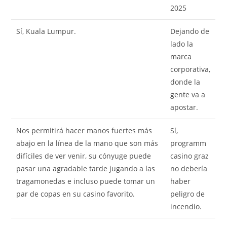
2025
Sí, Kuala Lumpur.
Dejando de
lado la
marca
corporativa,
donde la
gente va a
apostar.
Nos permitirá hacer manos fuertes más
Sí,
abajo en la línea de la mano que son más
programm
difíciles de ver venir, su cónyuge puede
casino graz
pasar una agradable tarde jugando a las
no debería
tragamonedas e incluso puede tomar un
haber
par de copas en su casino favorito.
peligro de
incendio.