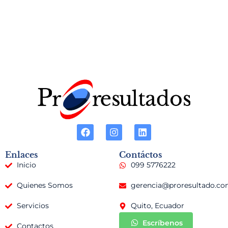
Enlaces
Contáctos
Inicio
099 5776222
Quienes Somos
gerencia@proresultado.c
Servicios
Quito, Ecuador
Escríbenos
Contactos