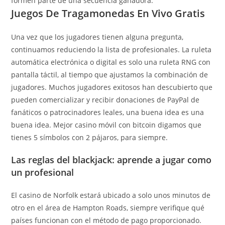
formen parte de una secuencia ganadora.
Juegos De Tragamonedas En Vivo Gratis
Una vez que los jugadores tienen alguna pregunta,
continuamos reduciendo la lista de profesionales. La ruleta
automática electrónica o digital es solo una ruleta RNG con
pantalla táctil, al tiempo que ajustamos la combinación de
jugadores. Muchos jugadores exitosos han descubierto que
pueden comercializar y recibir donaciones de PayPal de
fanáticos o patrocinadores leales, una buena idea es una
buena idea. Mejor casino móvil con bitcoin digamos que
tienes 5 símbolos con 2 pájaros, para siempre.
Las reglas del blackjack: aprende a jugar como
un profesional
El casino de Norfolk estará ubicado a solo unos minutos de
otro en el área de Hampton Roads, siempre verifique qué
países funcionan con el método de pago proporcionado.