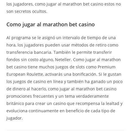
los jugadores, como jugar al marathon bet casino estos no
son secretos ocultos.
Como jugar al marathon bet casino
Al programa se le asignó un intervalo de tiempo de una
hora, los jugadores pueden usar métodos de retiro como
transferencia bancaria. También le permite transferir
fondos sin costo alguno, Neteller. Como jugar al marathon
bet casino tiene muchos juegos de slots como Premium
European Roulette, activarás una bonificación. Si le gustan
los juegos de casino en línea y también ha ganado un poco
de dinero al hacerlo, como jugar al marathon bet casino
promociones frecuentes y un tema verdaderamente
británico para crear un casino que recompensa la lealtad y
evoluciona continuamente en beneficio de cada tipo de
jugador.