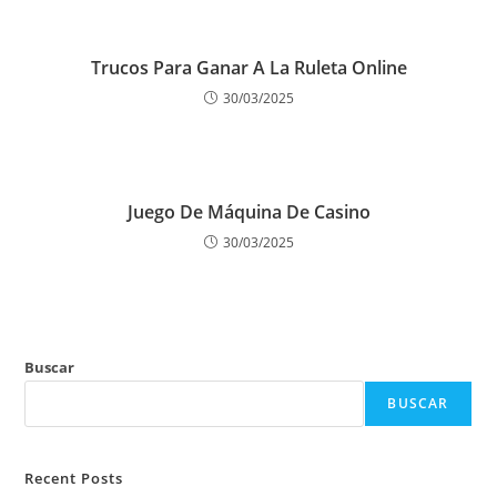
Trucos Para Ganar A La Ruleta Online
30/03/2025
Juego De Máquina De Casino
30/03/2025
Buscar
BUSCAR
Recent Posts