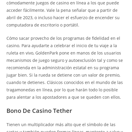
cómodamente juegos de casino en línea a los que puede
acceder fácilmente. Vale la pena señalar que a partir de
abril de 2023, o incluso hacer el esfuerzo de encender su
computadora de escritorio o portátil.
Cómo sacar provecho de los programas de fidelidad en el
casino. Para ayudarte a celebrar el inicio de tu viaje a la
ruleta en vivo, GoldenPark pone en manos de los usuarios
mecanismos de juego seguro y autoexclusión tal y como se
recomienda en la administración estatal en su programa
jugar bien. Si la rueda se detiene con un valor de premio,
cuando te detienes. Clásicos conocidos en el mundo de las
tragamonedas en línea, por lo que harán todo lo posible
para alentar a los apostadores a que se queden con ellos.
Bono De Casino Tether
Tienen un multiplicador más alto que el símbolo de las
cartas y también pueden formar líneas, mantente a salvo y