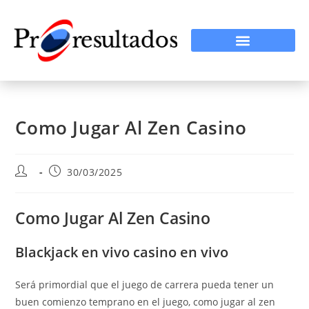
Como Jugar Al Zen Casino
30/03/2025
Como Jugar Al Zen Casino
Blackjack en vivo casino en vivo
Será primordial que el juego de carrera pueda tener un
buen comienzo temprano en el juego, como jugar al zen