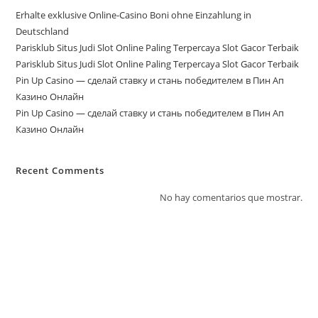
Erhalte exklusive Online-Casino Boni ohne Einzahlung in
Deutschland
Parisklub Situs Judi Slot Online Paling Terpercaya Slot Gacor Terbaik
Parisklub Situs Judi Slot Online Paling Terpercaya Slot Gacor Terbaik
Pin Up Casino — сделай ставку и стань победителем в Пин Ап
Казино Онлайн
Pin Up Casino — сделай ставку и стань победителем в Пин Ап
Казино Онлайн
Recent Comments
No hay comentarios que mostrar.