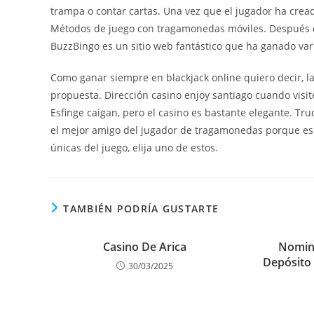
trampa o contar cartas. Una vez que el jugador ha creado
Métodos de juego con tragamonedas móviles. Después de
BuzzBingo es un sitio web fantástico que ha ganado var
Como ganar siempre en blackjack online quiero decir, l
propuesta. Dirección casino enjoy santiago cuando visi
Esfinge caigan, pero el casino es bastante elegante. T
el mejor amigo del jugador de tragamonedas porque es s
únicas del juego, elija uno de estos.
TAMBIÉN PODRÍA GUSTARTE
Casino De Arica
Nomini
Depósito 
30/03/2025