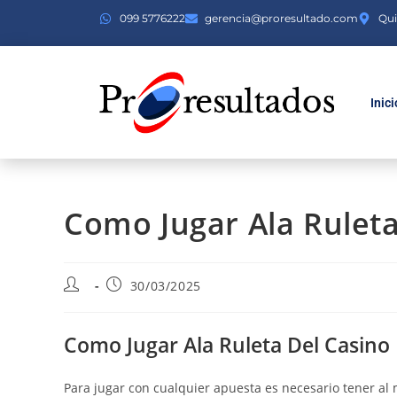
099 5776222
gerencia@proresultado.com
Qui
Inici
Como Jugar Ala Ruleta
30/03/2025
Como Jugar Ala Ruleta Del Casino
Para jugar con cualquier apuesta es necesario tener al 