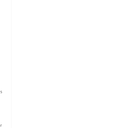
s
es
er