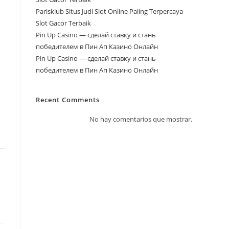
Parisklub Situs Judi Slot Online Paling Terpercaya
Slot Gacor Terbaik
Pin Up Casino — сделай ставку и стань
победителем в Пин Ап Казино Онлайн
Pin Up Casino — сделай ставку и стань
победителем в Пин Ап Казино Онлайн
Recent Comments
No hay comentarios que mostrar.