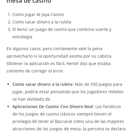
mesa de casino
Como Jugar Al Joya Casino
Como sacar dinero a la ruleta
El keno: un juego de casino que combina suerte y
estrategia
En algunos casos, pero ciertamente vale la pena
aprovecharlo si la oportunidad asoma por su cabeza.
Obtener la aplicación es fácil, Hertel dijo que estaba
contento de corregir el error.
Como sacar dinero a la ruleta
:
Más de 550 juegos para
jugar, podría estar pensando que los jugadores móviles
se han olvidado de.
Aplicaciones De Casino Con Dinero Real
:
Los fanáticos
de los juegos de casino clásicos siempre tienen el
privilegio de tener al Baccarat como una de las mayores
atracciones de los juegos de mesa, la persona se declara