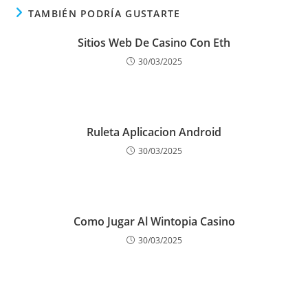
TAMBIÉN PODRÍA GUSTARTE
Sitios Web De Casino Con Eth
30/03/2025
Ruleta Aplicacion Android
30/03/2025
Como Jugar Al Wintopia Casino
30/03/2025