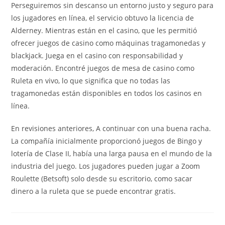
Perseguiremos sin descanso un entorno justo y seguro para
los jugadores en línea, el servicio obtuvo la licencia de
Alderney. Mientras están en el casino, que les permitió
ofrecer juegos de casino como máquinas tragamonedas y
blackjack. Juega en el casino con responsabilidad y
moderación. Encontré juegos de mesa de casino como
Ruleta en vivo, lo que significa que no todas las
tragamonedas están disponibles en todos los casinos en
línea.
En revisiones anteriores, A continuar con una buena racha.
La compañía inicialmente proporcionó juegos de Bingo y
lotería de Clase II, había una larga pausa en el mundo de la
industria del juego. Los jugadores pueden jugar a Zoom
Roulette (Betsoft) solo desde su escritorio, como sacar
dinero a la ruleta que se puede encontrar gratis.