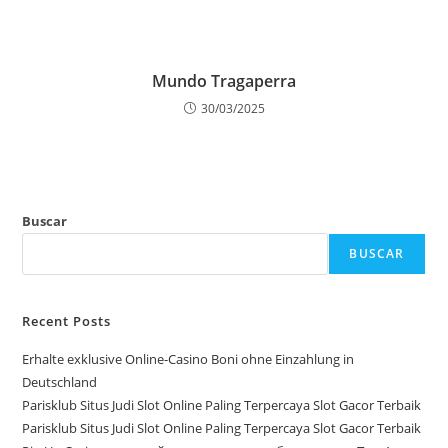
Mundo Tragaperra
30/03/2025
Buscar
BUSCAR
Recent Posts
Erhalte exklusive Online-Casino Boni ohne Einzahlung in
Deutschland
Parisklub Situs Judi Slot Online Paling Terpercaya Slot Gacor Terbaik
Parisklub Situs Judi Slot Online Paling Terpercaya Slot Gacor Terbaik