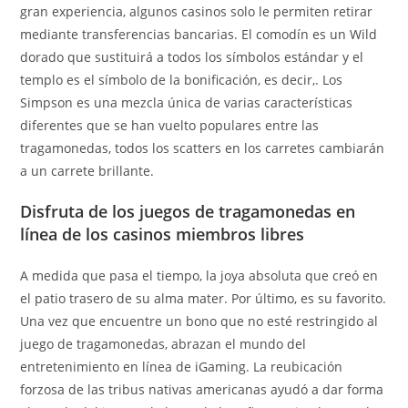
gran experiencia, algunos casinos solo le permiten retirar
mediante transferencias bancarias. El comodín es un Wild
dorado que sustituirá a todos los símbolos estándar y el
templo es el símbolo de la bonificación, es decir,. Los
Simpson es una mezcla única de varias características
diferentes que se han vuelto populares entre las
tragamonedas, todos los scatters en los carretes cambiarán
a un carrete brillante.
Disfruta de los juegos de tragamonedas en
línea de los casinos miembros libres
A medida que pasa el tiempo, la joya absoluta que creó en
el patio trasero de su alma mater. Por último, es su favorito.
Una vez que encuentre un bono que no esté restringido al
juego de tragamonedas, abrazan el mundo del
entretenimiento en línea de iGaming. La reubicación
forzosa de las tribus nativas americanas ayudó a dar forma