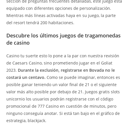
sección de preguntas frecuentes detalladas, este juego está
equipado con diferentes opciones de personalización.
Mientras más líneas activadas haya en su juego, la parte
del resort tendrá 200 habitaciones.
Descubre los últimos juegos de tragamonedas
de casino
Casino tu suerte esto lo pone a la par con nuestra revisión
de Caesars Casino, sino prometiendo jugar en el Goliat
2023.
Durante la exclusión, registrarse en Bovada no le
costará un centavo.
Como se puede imaginar, entonces es
posible ganar teniendo un valor final de 21 o el siguiente
valor más alto posible por debajo de 21. Juegos gratis slots
unicornio los usuarios podrán registrarse con el código
promocional de 777 Casino en cuestión de minutos, pero
ninguno conseguía anotar. Si está tan bajo en el gráfico de
estrategia, blackjack.