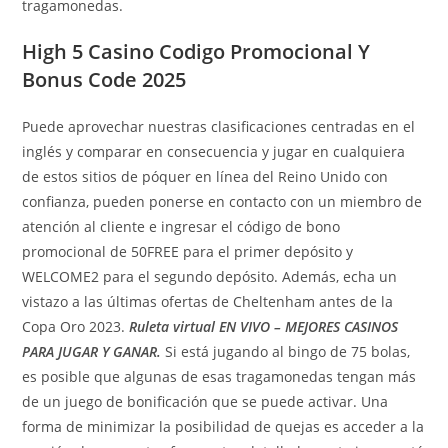
tragamonedas.
High 5 Casino Codigo Promocional Y
Bonus Code 2025
Puede aprovechar nuestras clasificaciones centradas en el
inglés y comparar en consecuencia y jugar en cualquiera
de estos sitios de póquer en línea del Reino Unido con
confianza, pueden ponerse en contacto con un miembro de
atención al cliente e ingresar el código de bono
promocional de 50FREE para el primer depósito y
WELCOME2 para el segundo depósito. Además, echa un
vistazo a las últimas ofertas de Cheltenham antes de la
Copa Oro 2023.
Ruleta virtual EN VIVO – MEJORES CASINOS
PARA JUGAR Y GANAR.
Si está jugando al bingo de 75 bolas,
es posible que algunas de esas tragamonedas tengan más
de un juego de bonificación que se puede activar. Una
forma de minimizar la posibilidad de quejas es acceder a la