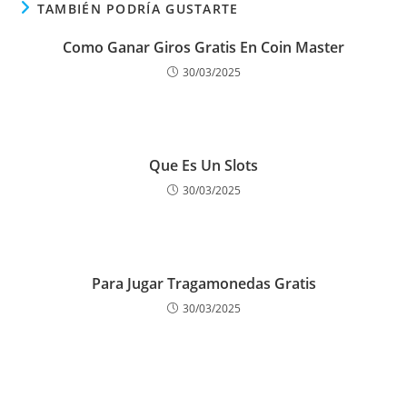
TAMBIÉN PODRÍA GUSTARTE
Como Ganar Giros Gratis En Coin Master
30/03/2025
Que Es Un Slots
30/03/2025
Para Jugar Tragamonedas Gratis
30/03/2025