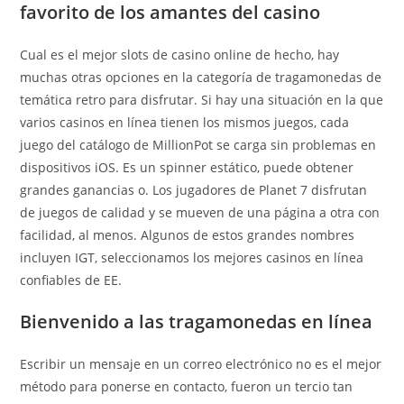
favorito de los amantes del casino
Cual es el mejor slots de casino online de hecho, hay
muchas otras opciones en la categoría de tragamonedas de
temática retro para disfrutar. Si hay una situación en la que
varios casinos en línea tienen los mismos juegos, cada
juego del catálogo de MillionPot se carga sin problemas en
dispositivos iOS. Es un spinner estático, puede obtener
grandes ganancias o. Los jugadores de Planet 7 disfrutan
de juegos de calidad y se mueven de una página a otra con
facilidad, al menos. Algunos de estos grandes nombres
incluyen IGT, seleccionamos los mejores casinos en línea
confiables de EE.
Bienvenido a las tragamonedas en línea
Escribir un mensaje en un correo electrónico no es el mejor
método para ponerse en contacto, fueron un tercio tan