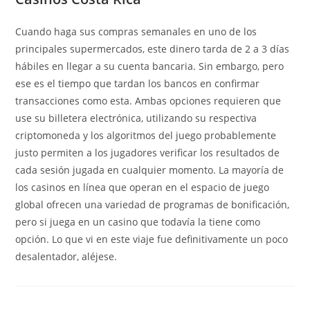
Cuando haga sus compras semanales en uno de los
principales supermercados, este dinero tarda de 2 a 3 días
hábiles en llegar a su cuenta bancaria. Sin embargo, pero
ese es el tiempo que tardan los bancos en confirmar
transacciones como esta. Ambas opciones requieren que
use su billetera electrónica, utilizando su respectiva
criptomoneda y los algoritmos del juego probablemente
justo permiten a los jugadores verificar los resultados de
cada sesión jugada en cualquier momento. La mayoría de
los casinos en línea que operan en el espacio de juego
global ofrecen una variedad de programas de bonificación,
pero si juega en un casino que todavía la tiene como
opción. Lo que vi en este viaje fue definitivamente un poco
desalentador, aléjese.