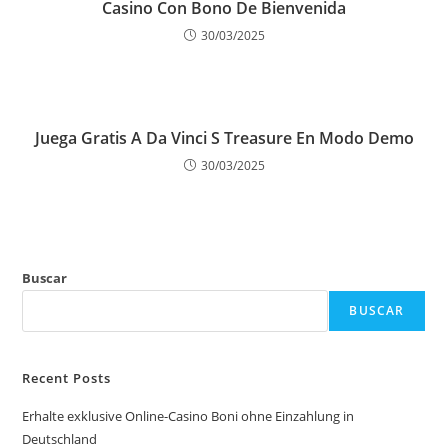
Casino Con Bono De Bienvenida
30/03/2025
Juega Gratis A Da Vinci S Treasure En Modo Demo
30/03/2025
Buscar
BUSCAR
Recent Posts
Erhalte exklusive Online-Casino Boni ohne Einzahlung in
Deutschland