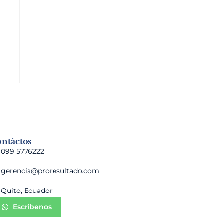
ntáctos
099 5776222
gerencia@proresultado.com
Quito, Ecuador
Escríbenos