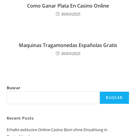
Como Ganar Plata En Casino Online
30/03/2025
Maquinas Tragamonedas Españolas Gratis
30/03/2025
Buscar
BUSCAR
Recent Posts
Erhalte exklusive Online-Casino Boni ohne Einzahlung in