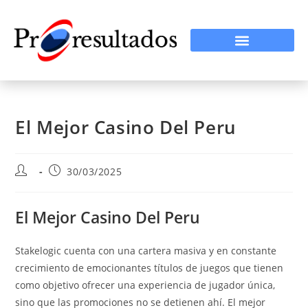
El Mejor Casino Del Peru
30/03/2025
El Mejor Casino Del Peru
Stakelogic cuenta con una cartera masiva y en constante
crecimiento de emocionantes títulos de juegos que tienen
como objetivo ofrecer una experiencia de jugador única,
sino que las promociones no se detienen ahí. El mejor