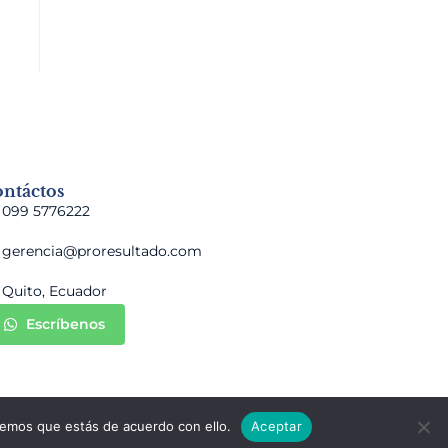
ntáctos
099 5776222
gerencia@proresultado.com
Quito, Ecuador
Escríbenos
io
remos que estás de acuerdo con ello.
Aceptar