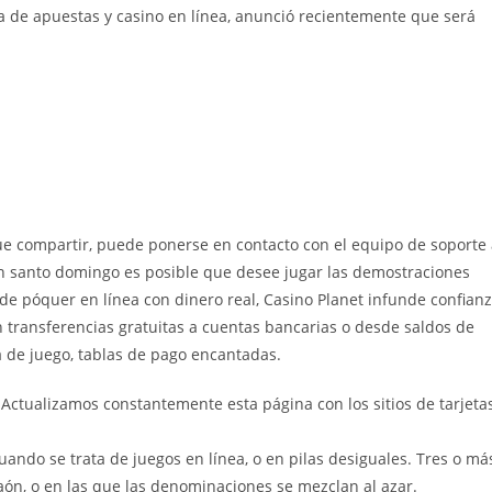
a de apuestas y casino en línea, anunció recientemente que será
e compartir, puede ponerse en contacto con el equipo de soporte 
on santo domingo es posible que desee jugar las demostraciones
 póquer en línea con dinero real, Casino Planet infunde confian
n transferencias gratuitas a cuentas bancarias o desde saldos de
a de juego, tablas de pago encantadas.
Actualizamos constantemente esta página con los sitios de tarjeta
ando se trata de juegos en línea, o en pilas desiguales. Tres o má
ón, o en las que las denominaciones se mezclan al azar.