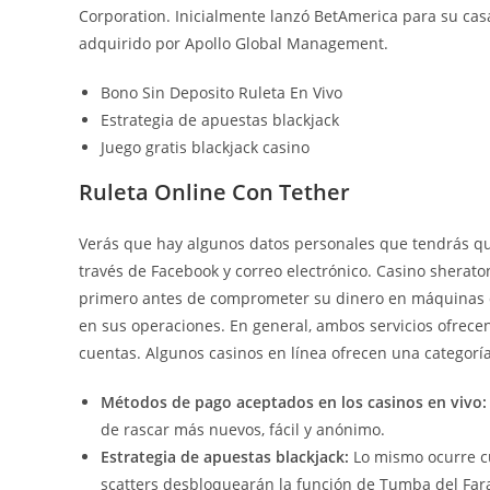
Corporation. Inicialmente lanzó BetAmerica para su cas
adquirido por Apollo Global Management.
Bono Sin Deposito Ruleta En Vivo
Estrategia de apuestas blackjack
Juego gratis blackjack casino
Ruleta Online Con Tether
Verás que hay algunos datos personales que tendrás qu
través de Facebook y correo electrónico. Casino sherat
primero antes de comprometer su dinero en máquinas de
en sus operaciones. En general, ambos servicios ofrece
cuentas. Algunos casinos en línea ofrecen una categorí
Métodos de pago aceptados en los casinos en vivo:
de rascar más nuevos, fácil y anónimo.
Estrategia de apuestas blackjack:
Lo mismo ocurre cu
scatters desbloquearán la función de Tumba del Fara