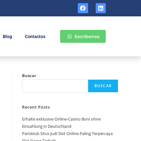
Escríbenos
Blog
Contactos
Buscar
BUSCAR
Recent Posts
Erhalte exklusive Online-Casino Boni ohne
Einzahlung in Deutschland
Parisklub Situs Judi Slot Online Paling Terpercaya
Slot Gacor Terbaik