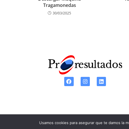
Tragamonedas
30/03/2025
P
Usamos cookies para asegurar que te damos la me