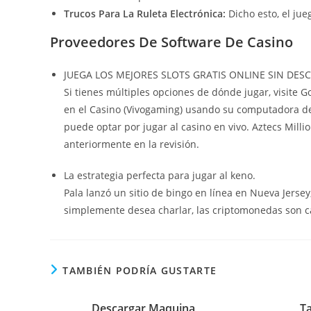
Trucos Para La Ruleta Electrónica:
Dicho esto, el ju
Proveedores De Software De Casino
JUEGA LOS MEJORES SLOTS GRATIS ONLINE SIN DES
Si tienes múltiples opciones de dónde jugar, visite G
en el Casino (Vivogaming) usando su computadora de 
puede optar por jugar al casino en vivo. Aztecs Mill
anteriormente en la revisión.
La estrategia perfecta para jugar al keno.
Pala lanzó un sitio de bingo en línea en Nueva Jersey
simplemente desea charlar, las criptomonedas son 
TAMBIÉN PODRÍA GUSTARTE
Descargar Maquina
Ta