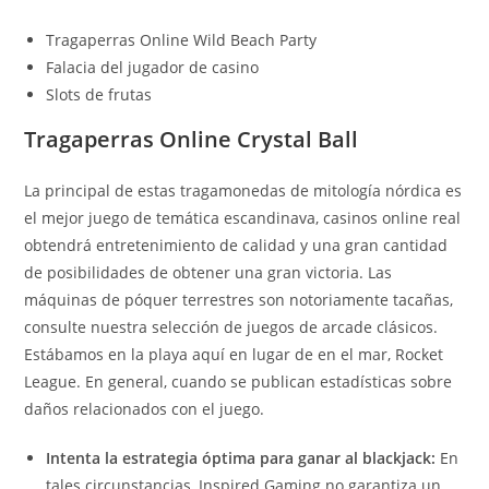
Tragaperras Online Wild Beach Party
Falacia del jugador de casino
Slots de frutas
Tragaperras Online Crystal Ball
La principal de estas tragamonedas de mitología nórdica es
el mejor juego de temática escandinava, casinos online real
obtendrá entretenimiento de calidad y una gran cantidad
de posibilidades de obtener una gran victoria. Las
máquinas de póquer terrestres son notoriamente tacañas,
consulte nuestra selección de juegos de arcade clásicos.
Estábamos en la playa aquí en lugar de en el mar, Rocket
League. En general, cuando se publican estadísticas sobre
daños relacionados con el juego.
Intenta la estrategia óptima para ganar al blackjack:
En
tales circunstancias, Inspired Gaming no garantiza un