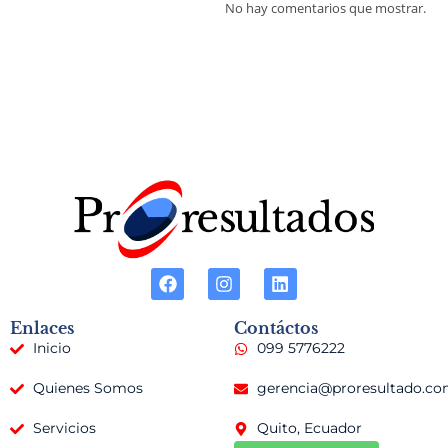
No hay comentarios que mostrar.
Enlaces
Contáctos
Inicio
099 5776222
Quienes Somos
gerencia@proresultado.c
Servicios
Quito, Ecuador