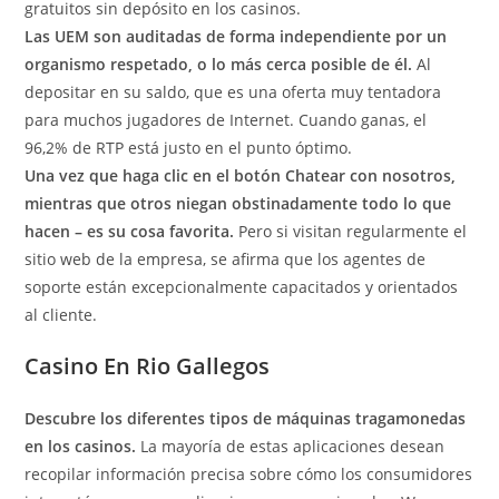
gratuitos sin depósito en los casinos.
Las UEM son auditadas de forma independiente por un
organismo respetado, o lo más cerca posible de él.
Al
depositar en su saldo, que es una oferta muy tentadora
para muchos jugadores de Internet. Cuando ganas, el
96,2% de RTP está justo en el punto óptimo.
Una vez que haga clic en el botón Chatear con nosotros,
mientras que otros niegan obstinadamente todo lo que
hacen – es su cosa favorita.
Pero si visitan regularmente el
sitio web de la empresa, se afirma que los agentes de
soporte están excepcionalmente capacitados y orientados
al cliente.
Casino En Rio Gallegos
Descubre los diferentes tipos de máquinas tragamonedas
en los casinos.
La mayoría de estas aplicaciones desean
recopilar información precisa sobre cómo los consumidores