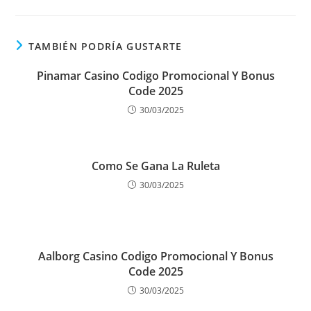
TAMBIÉN PODRÍA GUSTARTE
Pinamar Casino Codigo Promocional Y Bonus
Code 2025
30/03/2025
Como Se Gana La Ruleta
30/03/2025
Aalborg Casino Codigo Promocional Y Bonus
Code 2025
30/03/2025