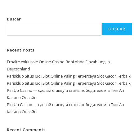
Buscar
BUSCAR
Recent Posts
Erhalte exklusive Online-Casino Boni ohne Einzahlung in
Deutschland
Parisklub Situs Judi Slot Online Paling Terpercaya Slot Gacor Terbaik
Parisklub Situs Judi Slot Online Paling Terpercaya Slot Gacor Terbaik
Pin Up Casino — сделай ставку и стань победителем в Пин Ап
Казино Онлайн
Pin Up Casino — сделай ставку и стань победителем в Пин Ап
Казино Онлайн
Recent Comments