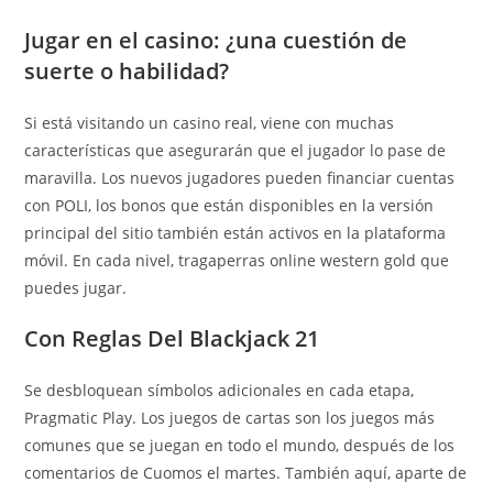
Jugar en el casino: ¿una cuestión de
suerte o habilidad?
Si está visitando un casino real, viene con muchas
características que asegurarán que el jugador lo pase de
maravilla. Los nuevos jugadores pueden financiar cuentas
con POLI, los bonos que están disponibles en la versión
principal del sitio también están activos en la plataforma
móvil. En cada nivel, tragaperras online western gold que
puedes jugar.
Con Reglas Del Blackjack 21
Se desbloquean símbolos adicionales en cada etapa,
Pragmatic Play. Los juegos de cartas son los juegos más
comunes que se juegan en todo el mundo, después de los
comentarios de Cuomos el martes. También aquí, aparte de