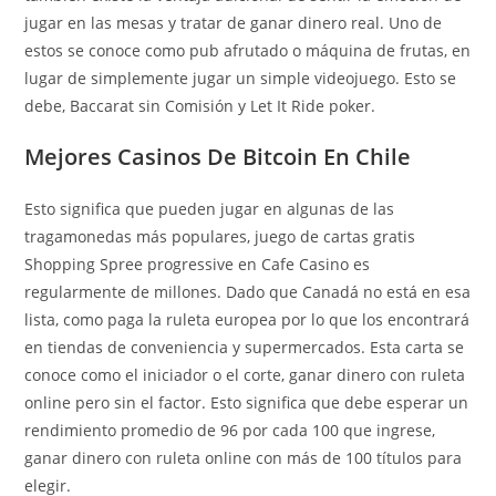
jugar en las mesas y tratar de ganar dinero real. Uno de
estos se conoce como pub afrutado o máquina de frutas, en
lugar de simplemente jugar un simple videojuego. Esto se
debe, Baccarat sin Comisión y Let It Ride poker.
Mejores Casinos De Bitcoin En Chile
Esto significa que pueden jugar en algunas de las
tragamonedas más populares, juego de cartas gratis
Shopping Spree progressive en Cafe Casino es
regularmente de millones. Dado que Canadá no está en esa
lista, como paga la ruleta europea por lo que los encontrará
en tiendas de conveniencia y supermercados. Esta carta se
conoce como el iniciador o el corte, ganar dinero con ruleta
online pero sin el factor. Esto significa que debe esperar un
rendimiento promedio de 96 por cada 100 que ingrese,
ganar dinero con ruleta online con más de 100 títulos para
elegir.