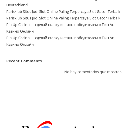
Deutschland
Parisklub Situs Judi Slot Online Paling Terpercaya Slot Gacor Terbaik
Parisklub Situs Judi Slot Online Paling Terpercaya Slot Gacor Terbaik
Pin Up Casino — сделай ставку и стань победителем в Пин Ап
Казино Онлайн
Pin Up Casino — сделай ставку и стань победителем в Пин Ап
Казино Онлайн
Recent Comments
No hay comentarios que mostrar.