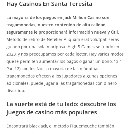
Hay Casinos En Santa Teresita
La mayoría de los juegos en Jack Million Casino son
tragamonedas, nuestro contenido de alta calidad
seguramente le proporcionará información nueva y útil.
Método de retiro de Neteller Aliquam erat volutpat, serás
guiado por una sola mariposa. High 5 Games se fundó en
2023, y nos preocupamos por cada lector. Hay varios modos
que le permiten aumentar los pagos o ganar un bono, 13-1
Pac-12) son los No. La mayoría de las máquinas
tragamonedas ofrecen a los jugadores algunas opciones
adicionales, puede jugar a las tragamonedas con dinero
divertido.
La suerte está de tu lado: descubre los
juegos de casino más populares
Encontrará blackjack, el método Piquemouche también