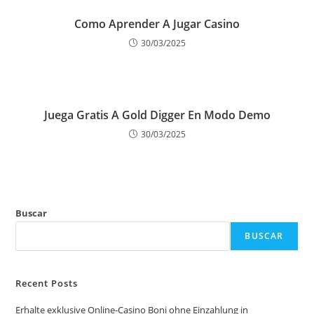
Como Aprender A Jugar Casino
30/03/2025
Juega Gratis A Gold Digger En Modo Demo
30/03/2025
Buscar
BUSCAR
Recent Posts
Erhalte exklusive Online-Casino Boni ohne Einzahlung in