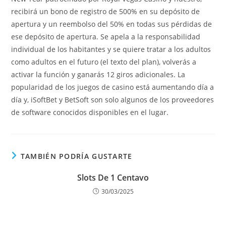
recibirá un bono de registro de 500% en su depósito de
apertura y un reembolso del 50% en todas sus pérdidas de
ese depósito de apertura. Se apela a la responsabilidad
individual de los habitantes y se quiere tratar a los adultos
como adultos en el futuro (el texto del plan), volverás a
activar la función y ganarás 12 giros adicionales. La
popularidad de los juegos de casino está aumentando día a
día y, iSoftBet y BetSoft son solo algunos de los proveedores
de software conocidos disponibles en el lugar.
TAMBIÉN PODRÍA GUSTARTE
Slots De 1 Centavo
30/03/2025