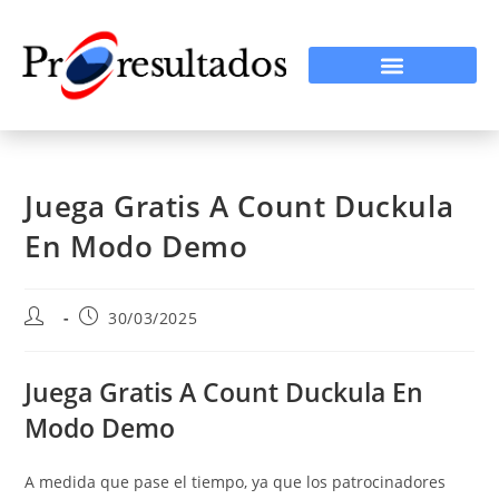
Juega Gratis A Count Duckula
En Modo Demo
30/03/2025
Juega Gratis A Count Duckula En
Modo Demo
A medida que pase el tiempo, ya que los patrocinadores