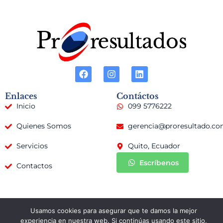
Enlaces
Contáctos
Inicio
099 5776222
Quienes Somos
gerencia@proresultado.c
Servicios
Quito, Ecuador
Escríbenos
Contactos
Usamos cookies para asegurar que te damos la mejor
Proresultados 2025 | Todos los derechos reservados | Diseñado por
AJ
Studio
experiencia en nuestra web. Si continúas usando este sitio,