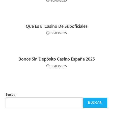
30/03/2025
Que Es El Casino De Suboficiales
30/03/2025
Bonos Sin Depósito Casino España 2025
30/03/2025
Buscar
BUSCAR