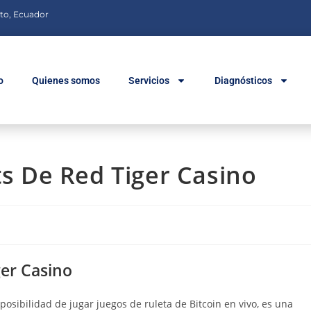
to, Ecuador
o
Quienes somos
Servicios
Diagnósticos
ts De Red Tiger Casino
ger Casino
posibilidad de jugar juegos de ruleta de Bitcoin en vivo, es una