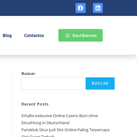
Escríbenos
Blog
Contactos
Buscar
BUSCAR
Recent Posts
Erhalte exklusive Online-Casino Boni ohne
Einzahlung in Deutschland
Parisklub Situs Judi Slot Online Paling Terpercaya
Slot Gacor Terbaik