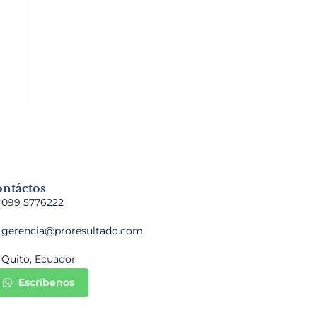
ntáctos
099 5776222
gerencia@proresultado.com
Quito, Ecuador
Escríbenos