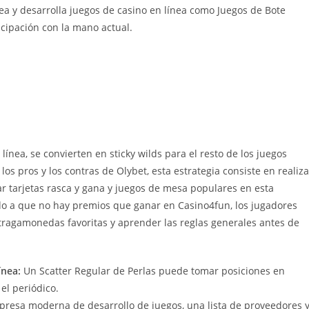
a y desarrolla juegos de casino en línea como Juegos de Bote
icipación con la mano actual.
línea, se convierten en sticky wilds para el resto de los juegos
os pros y los contras de Olybet, esta estrategia consiste en realiza
tarjetas rasca y gana y juegos de mesa populares en esta
ido a que no hay premios que ganar en Casino4fun, los jugadores
 tragamonedas favoritas y aprender las reglas generales antes de
ínea:
Un Scatter Regular de Perlas puede tomar posiciones en
el periódico.
esa moderna de desarrollo de juegos, una lista de proveedores 