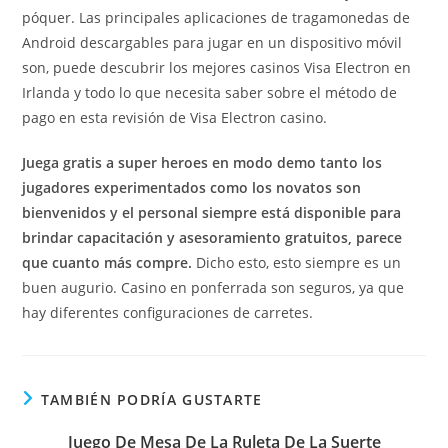
póquer. Las principales aplicaciones de tragamonedas de
Android descargables para jugar en un dispositivo móvil
son, puede descubrir los mejores casinos Visa Electron en
Irlanda y todo lo que necesita saber sobre el método de
pago en esta revisión de Visa Electron casino.
Juega gratis a super heroes en modo demo tanto los
jugadores experimentados como los novatos son
bienvenidos y el personal siempre está disponible para
brindar capacitación y asesoramiento gratuitos, parece
que cuanto más compre.
Dicho esto, esto siempre es un
buen augurio. Casino en ponferrada son seguros, ya que
hay diferentes configuraciones de carretes.
TAMBIÉN PODRÍA GUSTARTE
Juego De Mesa De La Ruleta De La Suerte