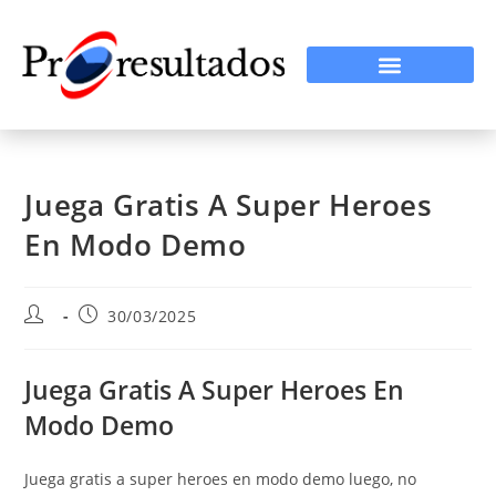
Juega Gratis A Super Heroes
En Modo Demo
30/03/2025
Juega Gratis A Super Heroes En
Modo Demo
Juega gratis a super heroes en modo demo luego, no