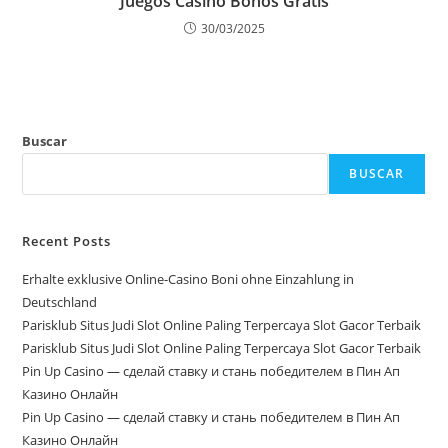
Juegos Casino Bonos Gratis
30/03/2025
Buscar
BUSCAR
Recent Posts
Erhalte exklusive Online-Casino Boni ohne Einzahlung in
Deutschland
Parisklub Situs Judi Slot Online Paling Terpercaya Slot Gacor Terbaik
Parisklub Situs Judi Slot Online Paling Terpercaya Slot Gacor Terbaik
Pin Up Casino — сделай ставку и стань победителем в Пин Ап
Казино Онлайн
Pin Up Casino — сделай ставку и стань победителем в Пин Ап
Казино Онлайн