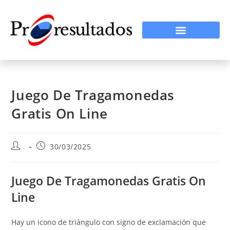
Juego De Tragamonedas
Gratis On Line
30/03/2025
Juego De Tragamonedas Gratis On
Line
Hay un icono de triángulo con signo de exclamación que